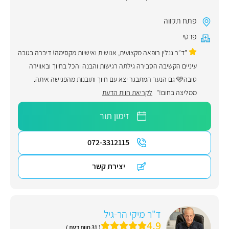
פתח תקווה
פרטי
"ד״ר גנלין רופאה מקצועית, אנושית ואישיות מקסימה! דיברה בגובה
עיניים הקשיבה הסבירה גילתה רגישות והבנה והכל בחיוך ובאווירה
טובה🩷 גם הנער המתבגר יצא עם חיוך ותובנות מהפגישה איתה.
ממליצה בחום!"
לקריאת חוות הדעת
זימון תור
072-3312115
יצירת קשר
ד"ר מיקי הר-גיל
4.9
( 31 חוות דעת )