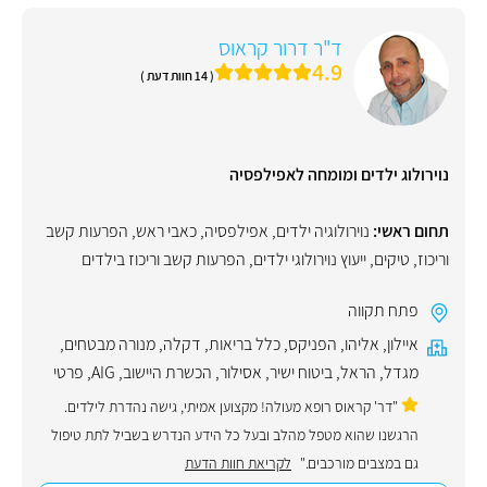
ד"ר דרור קראוס
4.9
( 14 חוות דעת )
נוירולוג ילדים ומומחה לאפילפסיה
תחום ראשי:
נוירולוגיה ילדים
,
אפילפסיה
,
כאבי ראש
,
הפרעות קשב
וריכוז
,
טיקים
,
ייעוץ נוירולוגי ילדים
,
הפרעות קשב וריכוז בילדים
פתח תקווה
איילון
,
אליהו
,
הפניקס
,
כלל בריאות
,
דקלה
,
מנורה מבטחים
,
מגדל
,
הראל
,
ביטוח ישיר
,
אסילור
,
הכשרת היישוב
,
AIG
,
פרטי
"דר' קראוס רופא מעולה! מקצוען אמיתי, גישה נהדרת לילדים.
הרגשנו שהוא מטפל מהלב ובעל כל הידע הנדרש בשביל לתת טיפול
גם במצבים מורכבים."
לקריאת חוות הדעת