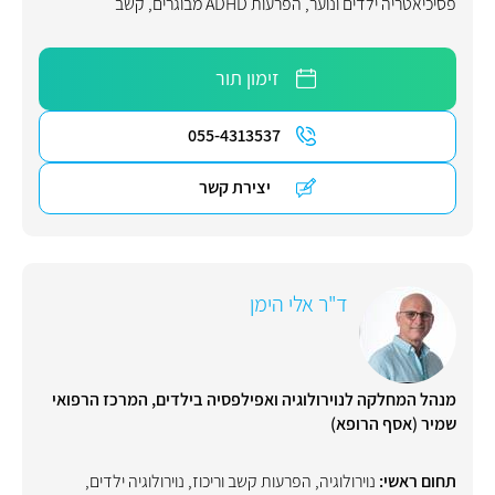
פסיכיאטריה ילדים ונוער
,
הפרעות ADHD מבוגרים
,
קשב
זימון תור
055-4313537
יצירת קשר
ד"ר אלי הימן
מנהל המחלקה לנוירולוגיה ואפילפסיה בילדים, המרכז הרפואי
שמיר (אסף הרופא)
תחום ראשי:
נוירולוגיה
,
הפרעות קשב וריכוז
,
נוירולוגיה ילדים
,