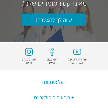
מאינדקס המומחים שלנו?
שווה לך להצטרף!
ערוץ הוידאו של
הפייסבוק
האינסטגרם
Infomed
שלנו
שלנו
על אינפומד
רופאים פופולאריים