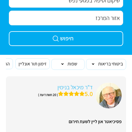
חיפוש
ביטוחי בריאות
שפות
זימון תור אונליין
הרופא
ד"ר מיכאל בנימין
5.0
( 20 חוות דעת )
פסיכיאטר און ליין לשעת חירום