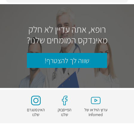
רופא, אתה עדיין לא חלק
מאינדקס המומחים שלנו?
שווה לך להצטרף!
ערוץ הוידאו של
הפייסבוק
האינסטגרם
Infomed
שלנו
שלנו