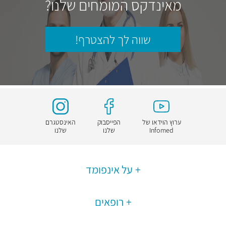
מאינדקס המומחים שלנו?
שווה לך להצטרף!
ערוץ הוידאו של
הפייסבוק
האינסטגרם
Infomed
שלנו
שלנו
על אינפומד
רופאים