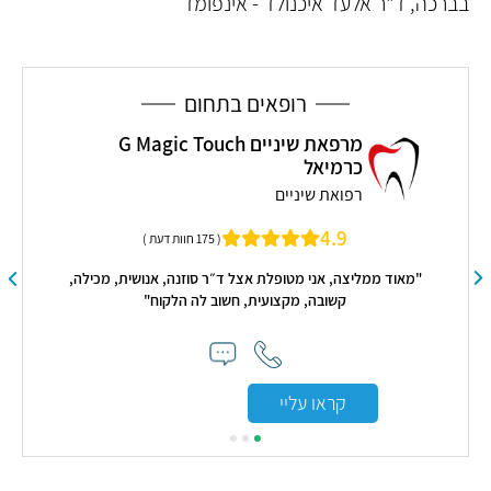
בברכה, ד"ר אלעד איכנולד - אינפומד
רופאים בתחום
מרפאת שיניים G Magic Touch
כרמיאל
רפואת שיניים
רופ
4.9
( 175 חוות דעת )
"מאוד ממליצה, אני מטופלת אצל ד״ר סוזנה, אנושית, מכילה,
קשובה, מקצועית, חשוב לה הלקוח"
קראו עליי