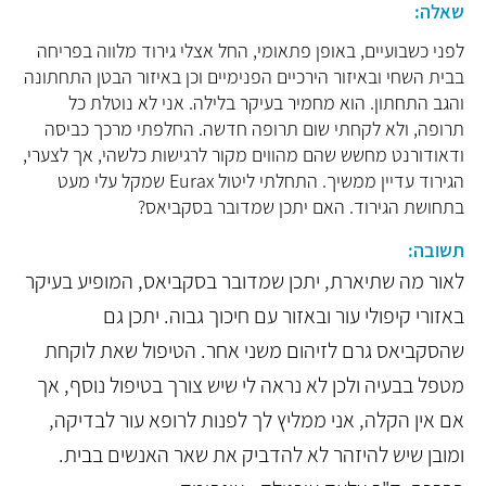
שאלה:
לפני כשבועיים, באופן פתאומי, החל אצלי גירוד מלווה בפריחה
בבית השחי ובאיזור הירכיים הפנימיים וכן באיזור הבטן התחתונה
והגב התחתון. הוא מחמיר בעיקר בלילה. אני לא נוטלת כל
תרופה, ולא לקחתי שום תרופה חדשה. החלפתי מרכך כביסה
ודאודורנט מחשש שהם מהווים מקור לרגישות כלשהי, אך לצערי,
הגירוד עדיין ממשיך. התחלתי ליטול Eurax שמקל עלי מעט
בתחושת הגירוד. האם יתכן שמדובר בסקביאס?
תשובה:
לאור מה שתיארת, יתכן שמדובר בסקביאס, המופיע בעיקר
באזורי קיפולי עור ובאזור עם חיכוך גבוה. יתכן גם
שהסקביאס גרם לזיהום משני אחר. הטיפול שאת לוקחת
מטפל בבעיה ולכן לא נראה לי שיש צורך בטיפול נוסף, אך
אם אין הקלה, אני ממליץ לך לפנות לרופא עור לבדיקה,
ומובן שיש להיזהר לא להדביק את שאר האנשים בבית.