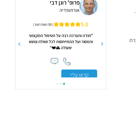
ן
פרופ' רונן דבי
ד"ר
אורתופדיה
פסי
תחות תינוקות
5
5.0
( 39 חוות דעת )
"תודה והערכה רבה על הּטיפול המקצועי
"דר קרני מקצוע
רת
והמסור ועל ההתייחסות לכל שאלה ונושא
מר
שעולה 🙏❤️"
קראו עלי
קראו עליי