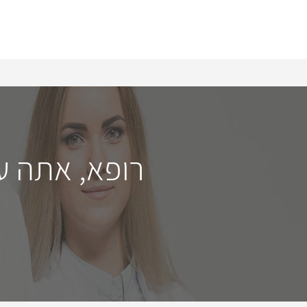
רופא, אתה ע