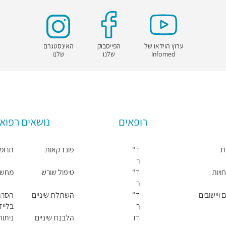
ערוץ הוידאו של
הפייסבוק
האינסטגרם
Infomed
שלנו
שלנו
רופאים
נושאים רפואי
ת
ד"
פונדקאות
תרומת
ר
אנ
ויות
ד"
טיפול שורש
מחשבון 
ה
ר
קונ
אי
 ויישובים
ד"
השתלת שיניים
הסרת
צבי
תי
ר
בלייז
ץ'
טו
דן
דו
הלבנת שיניים
ניתו