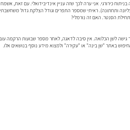
מיכל אלו
יתוח כירורגי. אני ערה לכך שזה עניין אינדיבידואלי. עם זאת, אשמח
טיפול
 עקירות שעברתי בעצמי (עליונה ותחתונה). ראיתי שמספר התפרים וגודל הצלקת גדול משחשבתי.
חילת הסנטר. האם זה נורמלי?
מומחית להתפ
ר גישה לשן הכלואה. אין סיבה לדאגה, לאחר מספר שבועות הרקמה עוב
חיפוש באתר "שן בינה" או "עקירה" ולמצוא מידע נוסף בנושאים אלו.
קראו עליי