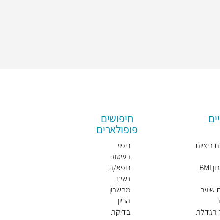
ים
חיפושים
פופולארים
 ביציות
ריפוי
בעיסוק
BMI
רופא/ת
נשים
מומלץ/
 שיער
מחשבון
ת
ר
הריון
ח הגדלת
בדיקת