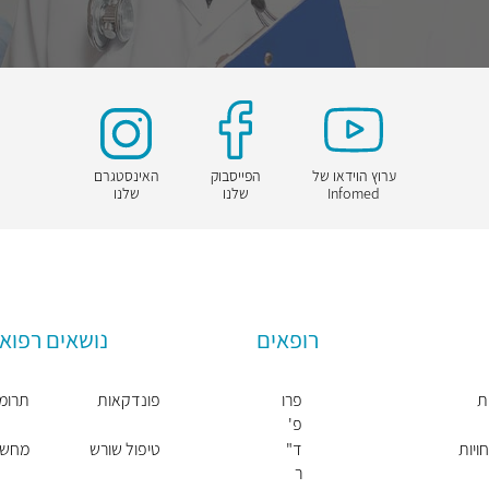
ערוץ הוידאו של
הפייסבוק
האינסטגרם
Infomed
שלנו
שלנו
רופאים
נושאים רפואי
ת
פרו
פונדקאות
תרומת
פ'
יונ
ויות
ד"
טיפול שורש
מחשבון 
תן
ר