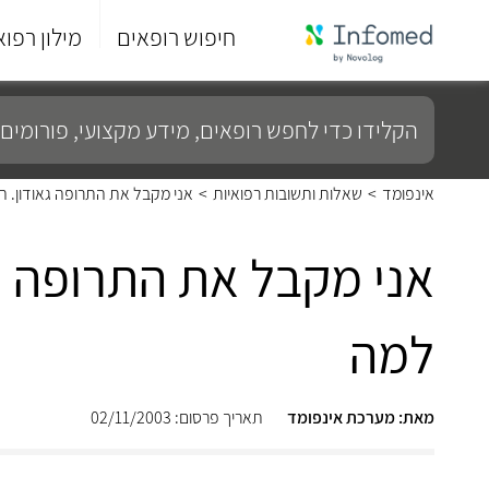
חיפוש רופאים
מילון רפוא
סוף
התפריט
הקלידו
הראשי.
כדי
לחפש
רופאים,
מידע
אינפומד
>
שאלות ותשובות רפואיות
>
אני מקבל את התרופה גאודון. 
מקצועי,
פורומים
ועוד...
אני מקבל את התרופה ג
למה
מאת: מערכת אינפומד
תאריך פרסום: 02/11/2003