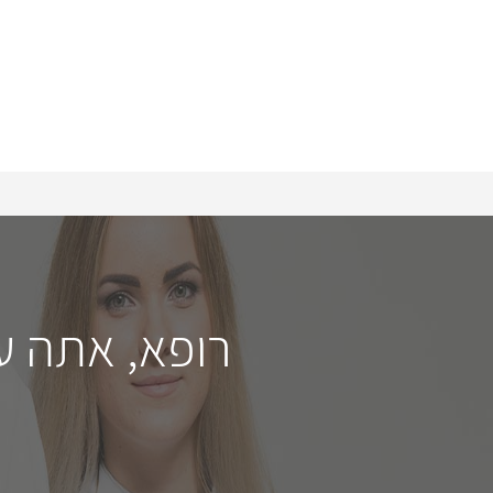
רופא, אתה ע