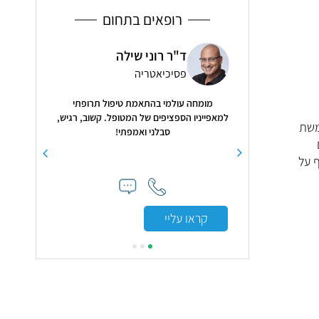
רופאים בתחום
ן אריש
ד"ר רוני שילה
ד"ר
ב
פסיכיאטריה
כיר
רפואה לשיכוך כאב
מומחה עולמי בהתאמת טיפול תרופתי
5
למאפייניו הספציפים של המטופל. קשוב, רגיש,
משת
סבלני ואמפתי!
 על
ואתה הסברת 
מ
קראו עליי
קראו עלי