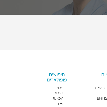
ים
חיפושים
פופולארים
 ביציות
ריפוי
בעיסוק
BMI
רופא/ת
נשים