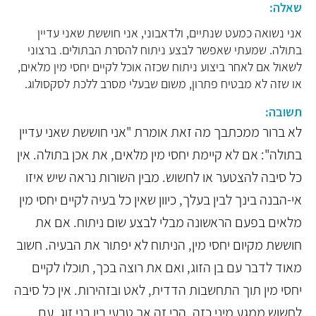
שאלה:
אני נשואה כמעט שנתיים, ולדאבוני, אני חוששת שאני עדיין
בתולה. שמעתי שאפשר לבצע ניתוח להסרת הבתולים. ברצוני
לשאול אם לאחר ביצוע ניתוח שכזה אוכל לקיים יחסי מין מלאים,
או שזה לא מבטיח פתרון, משום שבעלי מסרב ללכת לסקסולוג.
תשובה:
לא ברור ממכתבך מה זאת אומרת "אני חוששת שאני עדיין
בתולה": אם לא קיימת יחסי מין מלאים, את אכן בתולה. אין
כל סיבה להצטער או לחשוש. מבין השורות נראה שיש איזו
אי-הבנה בינך לבין בעלך, כיוון שאין כל בעיה לקיים יחסי מין
מלאים בפעם הראשונה מבלי לבצע שום ניתוח. אם את
חוששת מקיום יחסי מין, הניתוח לא יפתור את הבעיה. חשוב
מאוד לדבר עם בן הזוג, ואם את רוצה בכך, תוכלו לקיים
יחסי מין תוך התחשבות הדדית, לאט ובזהירות. אין כל סיבה
לחשוש ממגע מיני כזה, הרי זה אך טבעי בין בני זוג. עם