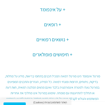
על אינפומד
רופאים
נושאים רפואיים
חיפושים פופולארים
פורטל אינפומד הינו פורטל רפואה המכיל תכנים בתחומי בריאות, מידע על מחלות,
בדיקות, ניתוחים, תרופות ומונחי רפואה. כל המידע, העזרים והתכנים המופיעים
בפורטל נועדו למטרת אינפורמציה בלבד ואינם מהווים המלצה רפואית, חוות דעת
או תחליף להתייעצות עם מומחה. שימוש בפורטל אינו מחליף את אחריות
המשתמש והגולש לקבלת ייעוץ על ידי גורם רפואי מוסמך ובכפוף לתנאי השימוש
האתר משתמש בעוגיות (Cookies)
בפורטל.