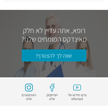
רופא, אתה עדיין לא חלק
מאינדקס המומחים שלנו?
שווה לך להצטרף!
ערוץ הוידאו של
הפייסבוק
האינסטגרם
Infomed
שלנו
שלנו