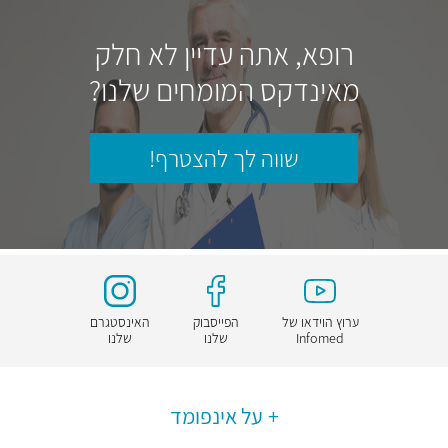
רופא, אתה עדיין לא חלק
מאינדקס המומחים שלנו?
שווה לך להצטרף!
ערוץ הוידאו של
הפייסבוק
האינסטגרם
Infomed
שלנו
שלנו
על אינפומד