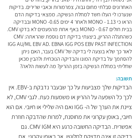
האחרונים סבלתי מחום גבוה, צמרמורות וכאבי שרירים. בדיקות
שנערכו לי העלו חשד למחלת הנשיקה. ממצאי בדיקות הדם
הראו כי MONO - 1.13 ולאחר 4 ימים MONO -0.65 ובבדיקה
בבית חולים MONO - 0.67 באף אחת מהפעמים לא בדקו CMV.
כשהתגלה ההריון, ביצעתי בדיקת דם נוספת שהראתה: CMV
IGG AU/ML EBV AD. EBNA IGG POS EBV PAST INFECTION
לאור כך שלא בוצעה לי בדיקה של CMV בעבר, האם ניתן
להסתמך על בדיקת המונו והבדיקה הנוכחית ולהבין מכאן
שחליתי במחלת הנשיקה בזמן ההריון? מה לעשות הלאה?
תשובה:
הבדיקות שלך מצביעות על כך שבעבר נדבקת ב-EBV. אין
לכך כל השפעה על ההריון או משמעות כעת. לגבי CMV, לא
ציינת את הערך של ה- IGG ואם היה שלילי או חיובי. אם הוא
חיובי, באופן עקרוני את מחוסנת, למרות שהדבקה חוזרת
אפשרית. הבדיקה החשובה כרגע היא CMV IGM. גם
בדיקה זו אינה מדויקת לחלוטין, אך באופן עקרוני, אם