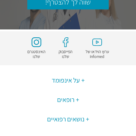
שווה לך להצטרף!
ערוץ הוידאו של
הפייסבוק
האינסטגרם
Infomed
שלנו
שלנו
על אינפומד
רופאים
נושאים רפואיים