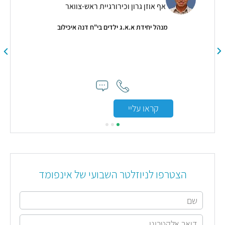
אף אוזן גרון וכירורגיית ראש-צוואר
מנהל מרפאה רב תחומית ורופא שיניים בעל ניסיון של יותר מ- 30
מנהל יחידת א.א.ג ילדים בי"ח דנה איכילוב
קראו עליי
הצטרפו לניוזלטר השבועי של אינפומד