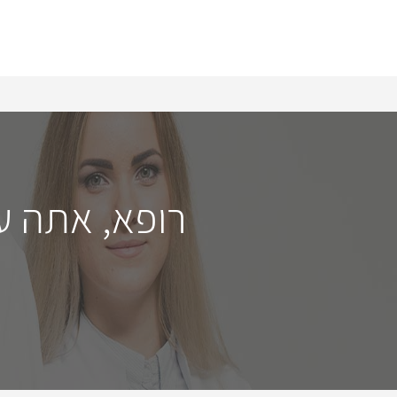
רופא, אתה ע