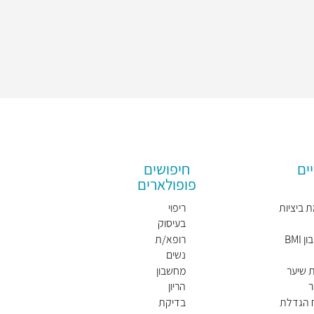
ים
חיפושים
פופולארים
 ביציות
ריפוי
בעיסוק
BMI
רופא/ת
נשים
מומלץ/
 שיער
מחשבון
ת
ר
הריון
ח הגדלת
בדיקת