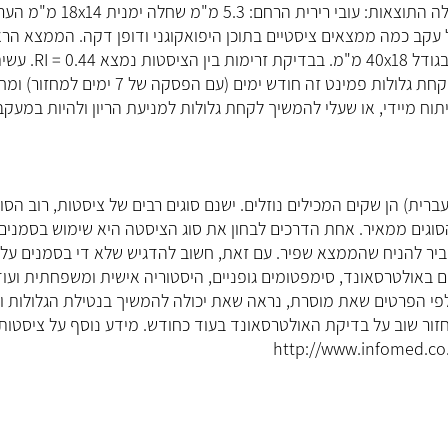
ד"ר מיה 
אני בת 44 עם 3 ילדים. עשיתי בדיקת אולטרסאונד גינקולוגי ואלה התוצאות: עובי רירית הרחם: 5.3
ראומטולוג
אלית: 74x60 מ"מ הערות: מוגדל עקב כמה ממצאים ציסטיים בתוכן היפואקוגני ודופן דקה. הממצא ה
בקוטר 49x69 מ"מ, הממצא השני בגודל 47x42 מ"מ והשלישי בגודל 40x18 מ"מ. בבדיקת זרימות ב
5
בדיקת סמנים והתוצאות הן CA-125 22.50 ו- CEA 1.00. אני לוקחת גלולות פמינט זה חודש ימים (עם הפס
 מיידי, או שעלי להמשיך לקחת גלולות למניעת הריון ולהיות במעקב
"ד״ר מיה טיפלה בבת
לה מאוד על הסבלנ
ית) הן שקים המכילים נוזלים. ישנם סוגים רבים של ציסטות, רוב הסוג
הסוגים ממאיר. אחת הדרכים לבחון את סוג הציסטה היא שימוש בסמנים
קראו עליי
ה, ולכן סביר להניח שהממצא שפיר. עם זאת, חשוב להדגיש שלא די בסמנים על
 באולטרסאונד, סימפטומים גופניים, היסטוריה אישית ומשפחתית ועוד
פי הפרטים שאת מוסרת, נראה שאת יכולה להמשיך בנטילת הגלולות ו
זור שוב על בדיקת האולטרסאונד בעוד כחודש. מידע נוסף על ציסטות