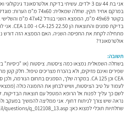
במרקם אחיד תקין. שחלה שמ
מתחילה לקחת את החפיסה השניה. האם הממצא הזה דורש ניתוח
אולטרסאונד?
תשובה:
בשחלה השמאלית נמצאו כמה ציסטות. ציסטות (או "כיסיות" בעבר
שפירים ואינם מזיקים, ולא בהכרח מצריכים טיפול. חלק קטן מ
CEA וכן CA 125. במקרה שלך, הסמנים בתחום הנורמ
לעמוד על טיב הציסטות, ושיש לבחון את התמונה כולה (ממצאים
לשם כך עליך לפנות אל הרופא המטפל עם תוצאות הבדיקות. ל
נראה שיש צורך לניתוח דחוף. אני ממליצה להמשיך במעקב ולח
שחלתיות תוכלי למצוא כאן: http://www.infomed.co.il/questions/q_012108_13.asp