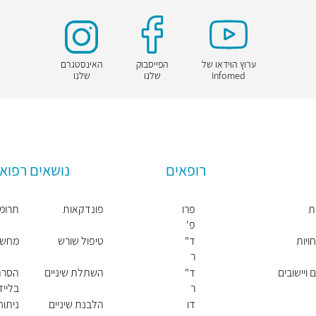
ערוץ הוידאו של
הפייסבוק
האינסטגרם
Infomed
שלנו
שלנו
רופאים
נושאים רפואי
ת
פרו
פונדקאות
תרומת
פ'
יונ
ויות
ד"
טיפול שורש
מחשבון 
תן
ר
רוט
אנ
 ויישובים
ד"
השתלת שיניים
הסרת
ה
ר
בלייז
קונ
דן
דו
הלבנת שיניים
ניתו