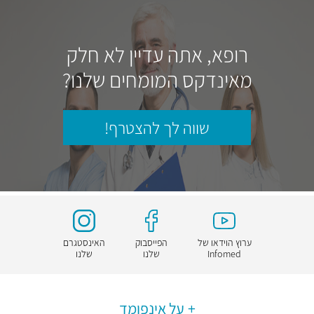
רופא, אתה עדיין לא חלק
מאינדקס המומחים שלנו?
שווה לך להצטרף!
ערוץ הוידאו של
הפייסבוק
האינסטגרם
Infomed
שלנו
שלנו
על אינפומד