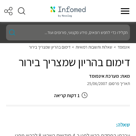
הקלידו
כדי
לחפש
רופאים,
אינפומד
>
שאלות ותשובות רפואיות
>
דימום בהריון שמצריך בירור
מידע
מקצועי,
דימום בהריון שמצריך בירור
פורומים
ועוד...
מאת: מערכת אינפומד
תאריך פרסום: 25/06/2007
1 דקות קריאה
שאלה:
עברתי הפסקת הריון לפני כ-4 חודשים בשבוע 8 להריון מפני