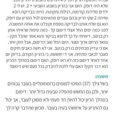
שלא היה דופק. היום אני בהריון בשבוע השביעי + 2. יש לי 2
ילדים מלידות קודמות, רגילות ותקינות. הייתי בבדיקת רופא
שזיהה 2 שקי הריון ובהם עוברים מתאימים לגיל ההריון עם דופק.
הוא גם שלח אותנו לבדיקה נוספת וקיבלנו את אותה התשובה.
לפני כמה ימים החל אצלי דימום קל - כמה טיפות שראיתי אותן
רק בניגוב. דיווחתי על כך לרופא בביקור והוא אמר שהכל תקין -
צוואר הרחם ארוך וסגור. היום החל שוב הדימום, אבל חזק יותר,
אם כי עדיין מבחינים בו רק בניגוב. אני לא חשה כאבים חזקים
מעבר לכאבי מתיחה. אני די חוששת, כי בהריון הקודם, בדיוק יום
אחד לאחר דימום כזה לא ראו דופק. האם דימום במהלך ההריון
הוא דבר תקין? האם עלי ללכת להיבדק בכל פעם שיש דימום?
תשובה:
בשל גילך (37) הסיכוי למומים כרומוזומליים בעובר גבוהים
יותר, ולכן גם החשש מהפלה טבעית גדול יותר. דימום
במהלך הריון יכול להיות חד פעמי ולא מסוכן לעובר, אך יכול
גם להתריע על איזושהי בעיה בעובר. מכיוון שהדבר קרה לך