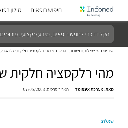
חיפוש רופאים
מילון רפוא
סוף
התפריט
הקלידו
הראשי.
כדי
לחפש
רופאים,
מידע
אינפומד
>
שאלות ותשובות רפואיות
>
מהי רלקסציה חלקית של הסרע
מקצועי,
פורומים
ועוד...
מהי רלקסציה חלקית ש
מאת: מערכת אינפומד
תאריך פרסום: 07/05/2008
שאלה: