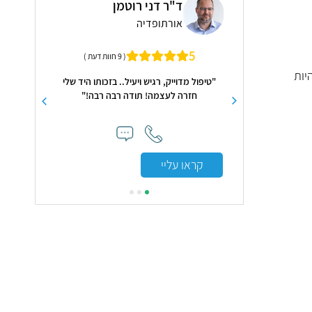
נה אוסטרובסקי
ד"ר דני רוטמן
ד"ר
קולוגיה, רפואת נשים
אורתופדיה
ריא
ופאת פוריות בהרצליה
5
5
( 9 חוות דעת )
ולים לניאדו ובמרפאתה
יות
טית
"טיפול מדוייק, רגיש ויעיל.. בזכותו היד שלי
"חוויה טיפול
חזרה לעצמה! תודה רבה רבה!"
זמן, הרופ
הבדיקות הנד
קראו עליי
קראו עלי