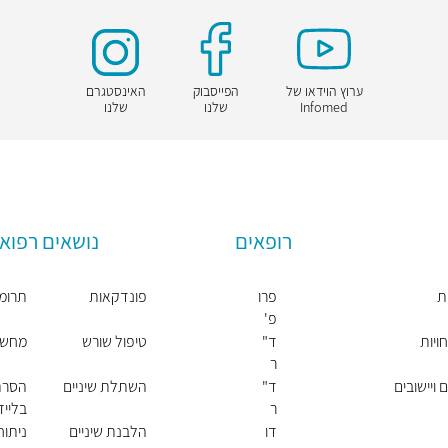
ערוץ הוידאו של
הפייסבוק
האינסטגרם
Infomed
שלנו
שלנו
רופאים
נושאים רפואי
ת
פרו
פונדקאות
תרומת
פ'
יונ
ויות
ד"
טיפול שורש
מחשבון 
תן
ר
רוט
אנ
 ויישובים
ד"
השתלת שיניים
הסרת
ה
ר
בלייז
קונ
דן
דו
הלבנת שיניים
ניתו