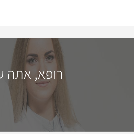
רופא, אתה ע