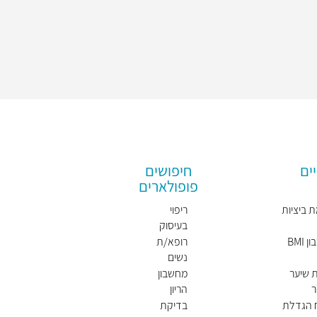
ים
חיפושים
פופולארים
 ביציות
ריפוי
בעיסוק
BMI
רופא/ת
נשים
מומלץ/
 שיער
מחשבון
ת
ר
הריון
ח הגדלת
בדיקת