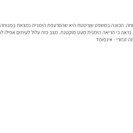
ד"ר פולי
יילוד וגינ
גינקולוגית בכירה ור
relaxati, כלומר הרפיה או מנוחה. הכוונה במשפט שציטטת היא שהסרעפת הימנית נמצאת במנוחה
מדיקל סנטר, בבית הח
 נראה כי הריאה הימנית מעט מוקטנת. מצב כזה עלול לעיתים אפילו לה
הפר
זנזורי - אינפומד
קראו עליי