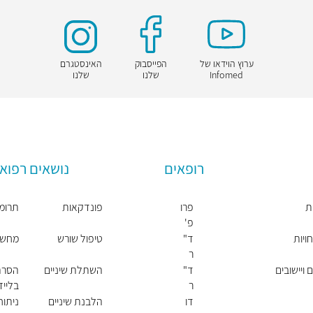
ערוץ הוידאו של
הפייסבוק
האינסטגרם
Infomed
שלנו
שלנו
רופאים
נושאים רפואי
ת
פרו
פונדקאות
תרומת
פ'
יונ
ויות
ד"
טיפול שורש
מחשבון 
תן
ר
רוט
אנ
 ויישובים
ד"
השתלת שיניים
הסרת
ה
ר
בלייז
קונ
דן
דו
הלבנת שיניים
ניתו