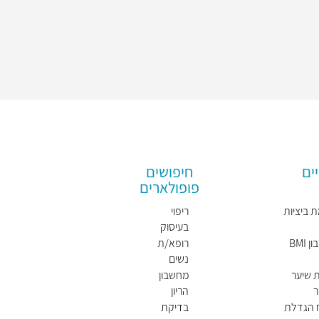
ים
חיפושים
פופולארים
 ביציות
ריפוי
בעיסוק
BMI
רופא/ת
נשים
מומלץ/
 שיער
מחשבון
ת
ר
הריון
ח הגדלת
בדיקת