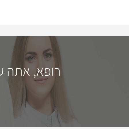
רופא, אתה ע