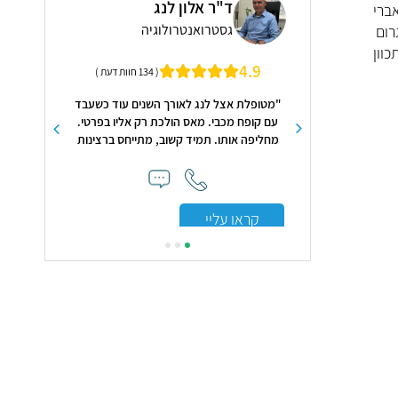
פרו
שטויר
ד"ר אלון לנג
ברי
אף א
גסטרואנטרולוגיה
רום
ראש-
וון
4.9
4.9
( 302 חוות דעת )
( 134 חוות דעת )
פא מקצועי, יסודי ורגיש
"מטופלת אצל לנג לאורך השנים עוד כשעבד
"בדיקות של מי
הבת שלי מטופלת אצלו
עם קופח מכבי. מאס הולכת רק אליו בפרטי.
קשוחות מבחי
כל ביקור הוא זוכר אותה ואת
מחליפה אותו. תמיד קשוב, מתייחס ברצינות
והאמפתית שב
ת שלה כאילו הייתה
ופותר את הבעיה."
הבדיקה קנת
שלו. היחס האישי,
עבורה הגעתי ‏(
ות שלו ראויים לכל
ברורה יו
מלץ בחום!"
קראו עליי
קראו עלי