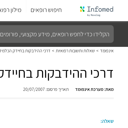
חיפוש רופאים
מילון רפוא
סוף
התפריט
הקלידו
הראשי.
כדי
לחפש
רופאים,
מידע
אינפומד
>
שאלות ותשובות רפואיות
>
דרכי ההידבקות בחיידק הכלמיד
מקצועי,
פורומים
ועוד...
דרכי ההידבקות בחיידק
מאת: מערכת אינפומד
תאריך פרסום: 20/07/2007
שאלה: