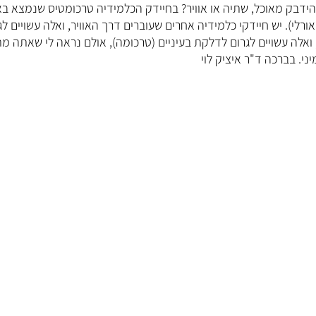
ד"ר גיא 
הידבק מאוכל, שתיה או אוויר? בחיידק הכלמידיה טרכומטיס שנמצא בא
ילדים
ואורלי). יש חיידקי כלמידיה אחרים שעוברים דרך האוויר, ואלה עשויים לג
ואלה עשויים לגרום לדלקת בעיניים (טרכומה), אולם נראה לי שאתה מתכ
5.0
ני. בברכה ד"ר איציק לוי
"ד"ר גיא שטויר הוא רו
בצורה יוצאת דופן. 
כבר כ-3 שנים, וב
ההיסטוריה הרפואי
המטופלת היחידה 
האכפתיות והמקצועי
הערכה. מו
קראו עליי