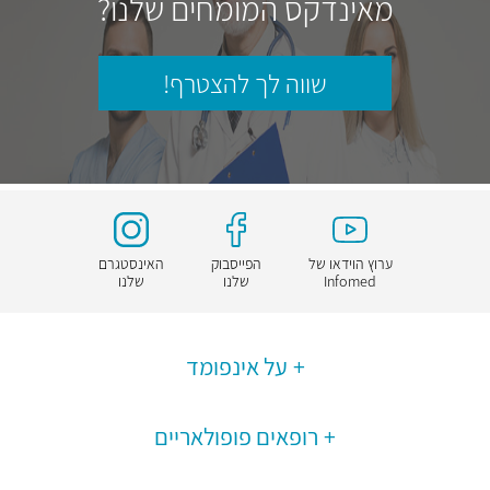
מאינדקס המומחים שלנו?
שווה לך להצטרף!
ערוץ הוידאו של
הפייסבוק
האינסטגרם
Infomed
שלנו
שלנו
על אינפומד
רופאים פופולאריים