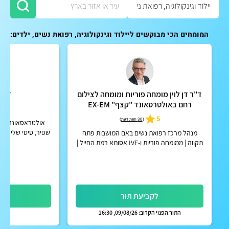
המומחים הכי מבוקשים ליילוד וגינקולוגיה, רפואת נשים, ילדים:
ד"ר דן לוין מומחה פוריות ומומחה לצילום
ד"ר 
רחם באולטרסאונד "קצף" EX-EM
4.9
5
(
30 חוות דעת
)
אולטראסאונד במייל
שפיר, סיסי שליה, 
מנהל מרכז רפואת נשים באם המושבות פתח
גינקולוגי, תלת 
תקווה | ממומחה פוריות ו-IVF אסותא רמת החייל |
אפשרות לקבלת החזר על ייעוץ מחברות הביטוח
הפרטיות
לקביעת תור
לק
התור הפנוי הקרוב: 09/08/26, 16:30