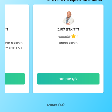
ד"ר אדם לאוב
ד"ר ט
4.9
5
(
20 חוות דעת
)
נוירולוג מומחה
נוירולוגית מומחית
כלי דם מוחיים, שב
לקביעת תור
לק
לכל המומחים