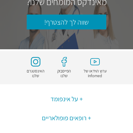
מאינדקס המומחים שלנו?
שווה לך להצטרף!
ערוץ הוידאו של
הפייסבוק
האינסטגרם
Infomed
שלנו
שלנו
על אינפומד
רופאים פופולאריים