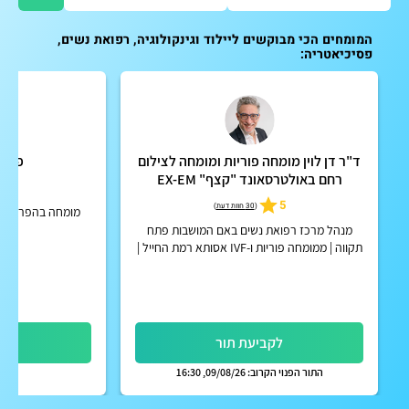
המומחים הכי מבוקשים ליילוד וגינקולוגיה, רפואת נשים,
פסיכיאטריה:
ד"ר דן לוין מומחה פוריות ומומחה לצילום
פרופ'
רחם באולטרסאונד "קצף" EX-EM
5
5
(
30 חוות דעת
)
מומחה בהפריה חוץ
ה
מנהל מרכז רפואת נשים באם המושבות פתח
תקווה | ממומחה פוריות ו-IVF אסותא רמת החייל |
אפשרות לקבלת החזר על ייעוץ מחברות הביטוח
הפרטיות
לקביעת תור
לק
התור הפנוי הקרוב: 09/08/26, 16:30