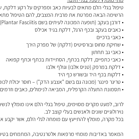
טיפול בגלי הלם מתאים לבעיות כאב ומפרקים על רקע דלקת, שינו
הרשימה הבאה מפרטת את מרבית המצבים, להם הטיפול מתאי
• דורבן בעקב (תופעה המכונה לעיתים בשם Plantar Fasciitis) או כאבי דורבן
• כאבים בעקב ובכף הרגל, דלקת בגיד אכילס
• כאבי ברכיים
• שחיקת סחוס ובורסיטיס (דלקת) של מפרק הירך
• כאבי גב תחתון
• כאבי כתפיים, דלקת בכתף, הסתיידות בכתף וכתף קפואה
• דלקת במרפק (טניס אלבו) וגולף אלבו
• דלקות בכף היד ובשורש כף היד
• טריגר פינגר (מכונה גם בשם "אצבע הדק") – חוסר יכולת לכו
• תסמונת התעלה הקרפלית, המביאה לנימולים, כאבים וזרמים 
לרוב, למעט מקרים מסוימים, טיפול בגלי הלם אינו מומלץ לנשים
נוירולוגיים שונים ולאנשים בעלי קוצב לב.
בכל מקרה, מומלץ להתייעץ עם מומחה לגלי הלם, אשר יקבע א
המאמר באדיבות מומחי מרפאות אלטרנטיבה, המתמחים בטיפול בכ