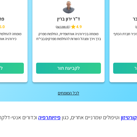
כר
ד"ר ירון ברין
פרו
5.0
4.9
)
(
41 חוות דעת
)
זכיר חברת הכתף
מומחה בכירורגיה אורתופדית, החלפות מפרק
מומחה להחלפת מ
ברך וירך ומנהל השרות להחלפות מפרקים בבי"ח
כירורגיה או
מאיר, כפר-סבא.
ר
לקביעת תור
לק
לכל המומחים
קורטיזון
וטיפולים שמרניים אחרים, כגון
פיזיותרפיה
וכדורים אנטי-דלקתי