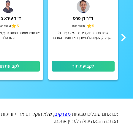
ד"ר דן פרט
ד"ר עירא ב
5
5
(
28 חוות דעת
)
(
5 חוות דעת
רפק
אורתופד מומחה, כירורגיה של כף הרגל
אורתופד מומחה ומנתח כתף, מ
והקרסול, סגן מנהל המערך האורתופדי, המרכז
הישראלית
הרפואי ע"ש שיבא, תל השומר.
לקביעת תור
לקביעת תו
אם אתם סובלים מבעיות
מפרקים
, שלא הוקלו גם אחרי זריקות
הכתבה הבאה יכולה לעניין אתכם.