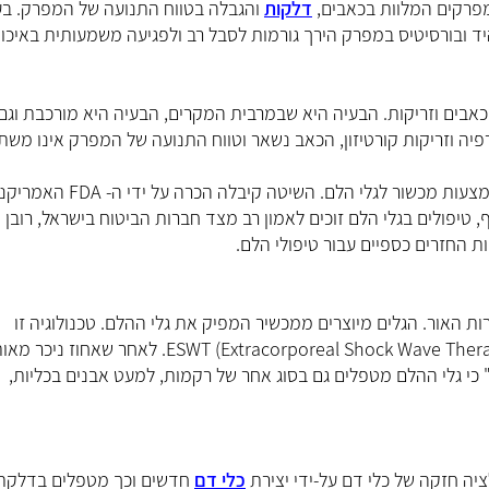
מפרקים המלוות בכאבים,
דלקות
והגבלה בטווח התנועה של המפרק. בע
יד ובורסיטיס במפרק הירך גורמות לסבל רב ולפגיעה משמעותית באיכו
אבים וזריקות. הבעיה היא שבמרבית המקרים, הבעיה היא מורכבת וגם
פיה וזריקות קורטיזון, הכאב נשאר וטווח התנועה של המפרק אינו משת
בשנים האחרונות, בעיות כאב ומפרקים מטופלות יותר ויותר באמצעות מכשור לגלי הלם. השיטה קיבלה הכרה על ידי ה- FDA 
ות, ביניהן דורבן בעקב (Plantar Fasciitis). בנוסף, טיפולים בגלי הלם זוכים לאמון רב מצד חברות הביטוח בישראל, רובן
ות החזרים כספיים עבור טיפולי הלם.
ות האור. הגלים מיוצרים ממכשיר המפיק את גלי ההלם. טכנולוגיה זו
מבוססת על מכשור לריסוק אבני כליה, המתבסס על שיטת ESWT (Extracorporeal Shock Wave Therapy). לאחר שאחוז
 כי גלי ההלם מטפלים גם בסוג אחר של רקמות, למעט אבנים בכליות,
יה חזקה של כלי דם על-ידי יצירת
כלי דם
חדשים וכך מטפלים בדלקתי