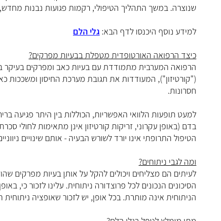
שנוצרה. במשך התהליך הטיפולי, רקמות פגועות נבנות מחדש,
למידע נוסף היכנסו לדף הבא:
גלי הלם
כיצד הרפואה האורטופדית מטפלת בבעיות מפרקים?
הרפואה המערבית מתמודדת עם בעיות כאב ומפרקים בעיקר באמ
("קורטיזון"), המעודדות את תגובת מערכת החיסון ומשככות כאב
חסרונות.
למעט תופעות הלוואי האפשריות, הכוללות בין היתר פגיעה בריר
בדם (באופן עקרוני, זריקות קורטיזון אינן מתאימות לחולי סכר
הטיפול התרופתי אינו יורד לשורש הבעיה - אותם שינויים ניווניי
ומה לגבי ניתוחים?
לעיתים הם מצליחים ויכולים להקל על אותן בעיות מפרקים שהוזכ
הסיכונים הנכונים לכל פרוצדורה ניתוחית. עלינו לזכור כי, באופ
הניתוחית אינה מותרת. בכל אופן, יש לזכור שאופציה ניתוחית ת
מתי מומלץ לטפל בגלי הלם?