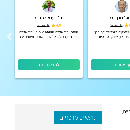
פ' רונן דבי
ד"ר ענאן שתייוי
4.9
(
39 חוות דעת
)
(
26 חוות דעת
)
פרקים, אורטופד ירך וברך,
מנתח עמוד שדרה, מומחה בניתוחי עמוד שדרה
רטופדית, שחיקת סחוסים.
מורכבים, גידולים של עמוד השדרה וניתוחי זעיר
פולשני
ביעת תור
לקביעת תור
ים,
נושאים מרכזיים