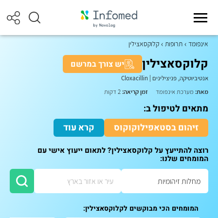
אינפומד
תרופות
קלוקסאצילין
קלוקסאצילין
יש צורך במרשם
אנטיביוטיקה, פניצילינים
|
Cloxacillin
מאת:
מערכת אינפומד
זמן קריאה:
2 דקות
מתאים לטיפול ב:
זיהום בסטאפילוקוקוס
קרא עוד
רוצה להתייעץ על קלוקסאצילין? לתאום ייעוץ אישי עם
המומחים שלנו:
המומחים הכי מבוקשים לקלוקסאצילין: