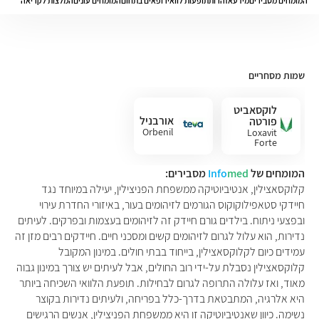
המומחים מסבירים
מידע
אזהרות
תופעות לוואי
רופאים בתחום
המומחים עונים
המלצות לקריאה
שמות מסחריים
לוקסאביט
אורבניל
פורטה
Orbenil
Loxavit
Forte
המומחים של
med
Info
מסבירים:
קלוקסאצילין, אנטיביוטיקה ממשפחת הפניצילין, יעילה במיוחד נגד
חיידקי סטאפילוקוקוס הגורמים לזיהומים בעור, באיזורי החדרת עירוי
ובפצעי ניתוח. בילדים גורם חיידק זה לזיהומים בעצמות ובפרקים. לעיתים
נדירות, הוא עלול לגרום לזיהומים קשים ומסכני חיים. חיידקים רבים מזן זה
עמידים כיום לקלוקסאצילין, בייחוד בבתי חולים. במינון המקובל
קלוקסאצילין נסבלת על-ידי רוב החולים, אבל לעיתים יש צורך במינון גבוה
מאוד, ואז עלולה התרופה לגרום לבחילות. תופעת הלוואי השכיחה ביותר
היא אלרגיה, המתבטאת בדרך-כלל בפריחה, ולעיתים נדירות בקוצר
נשימה. כיוון שאנטיביוטיקה זו היא ממשפחת הפניצילין, אנשים הרגישים