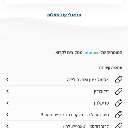
תראו לי עוד שאלות
המומחים של
med
Info
ממליצים לקרוא:
תרופות קשורות
אקמול צינון ושפעת לילה
זידובודין
טריקלוזן
חיסון סביל נגד דלקת כבד נגיפית מסוג B
לבופלוקסצין (טאבניק, לבו)