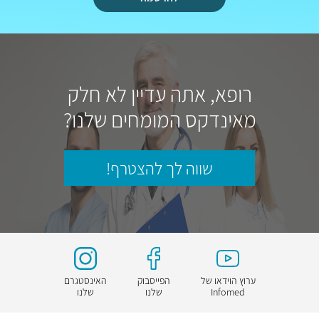
רופא, אתה עדיין לא חלק
מאינדקס המומחים שלנו?
שווה לך להצטרף!
ערוץ הוידאו של
הפייסבוק
האינסטגרם
Infomed
שלנו
שלנו