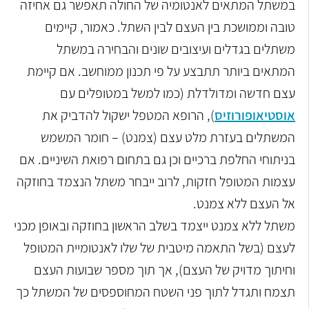
במשתל המתאים לאנטומיה של החולה תאפשר גם אחיזה
טובה וממושכת בין העצם לבין השתל. כאמור, קיימים
משתלים בגדלים ועיצובים שונים והבחירה במשתל
המתאים ביותר תתבצע על פי תכנון ממוחשב. אם קיימת
עצם חדשה ומדולדלת (כמו למשל במטופלים עם
אוסטיאופורוזיס
), הרופא המטפל ישקול להדביק את
המשתלים בעזרת מלט עצם (צמנט) – חומר המשמש
בניתוחי החלפת ברכיים וכן גם בתחום רפואת השיניים. אם
עצמות המטופל חזקות, לרוב ייבחר משתל הנצמד בחוזקה
אל העצם ללא צמנט.
משתל ללא צמנט ייצמד בשלב הראשון בחוזקה ובאופן מכני
לעצם (בשל התאמה מיטבית של שלו לאנטומיית המטופל
וחיתוך מדויק של העצם), אך תוך מספר שבועות העצם
תצמח ותגדל לתוך פני השטח המחוספסים של המשתל כך