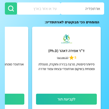
המומחים הכי מבוקשים לאורתופדיה:
ד"ר אמירה דאהר (Ph.D)
ד"ר
5
5
(
32 חוות דעת
)
פיזיותרפיסטית, מרצה בכירה וחוקרת, מטפלת
אורתופד מומחה ומ
ומומחית בשיקום אורתופדי ובעיות עמוד שדרה
ה
(צוואר וגב), סחרחורות ושיווי משקל, כאבי ראש,
טינטון ובעיות מפרק ...
לקביעת תור
לק