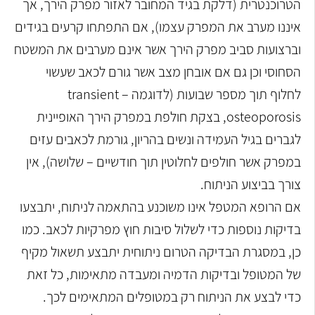
הטרוכנטרית (דלקת בגיד המחובר לאזור מפרק הירך, אך
איננו מערב את המפרק עצמו), אם התפתחו קרעים בגידים
וברצועות סביב מפרק הירך אשר אינם מערבים את המשטח
הסחוסי וכן גם אם אובחן מצב אשר גורם לכאב שעשוי
לחלוף תוך מספר שבועות (לדוגמה – transient
osteoporosis, בצקת חולפת במפרק הירך האופיינית
לגברים בגיל העמידה ונשים בהריון, גורמת לכאבים עזים
במפרק אשר חולפים לחלוטין תוך חודשיים – שלושה), אין
צורך בביצוע הניתוח.
אם הרופא המטפל אינו משוכנע בהתאמה לניתוח, יתבצעו
בדיקות נוספות כדי לשלול סיבות חוץ מפרקיות לכאב. כמו
כן, במסגרת הבדיקה הטרום ניתוחית יתבצע תשאול מקיף
של המטופל ובדיקות הדמיה ומעבדה מתאימות, כל זאת
כדי לבצע את הניתוח רק במטופלים המתאימים לכך.