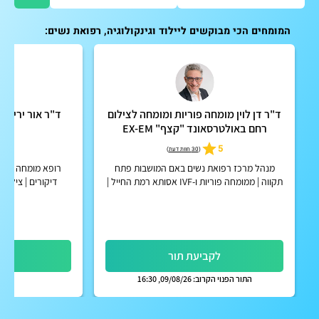
המומחים הכי מבוקשים ליילוד וגינקולוגיה, רפואת נשים:
ד"ר דן לוין מומחה פוריות ומומחה לצילום
ד"ר אור יריב 
רחם באולטרסאונד "קצף" EX-EM
5.0
5
(
30 חוות דעת
)
מנהל מרכז רפואת נשים באם המושבות פתח
רופא מומחה בתחו
תקווה | ממומחה פוריות ו-IVF אסותא רמת החייל |
דיקורים | צילומי רח
אפשרות לקבלת החזר על ייעוץ מחברות הביטוח
הפרטיות
לקביעת תור
לק
התור הפנוי הקרוב: 09/08/26, 16:30