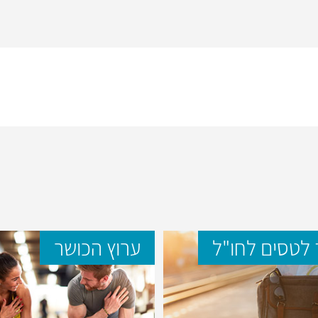
לטסים לחו"ל
ערוץ הכושר