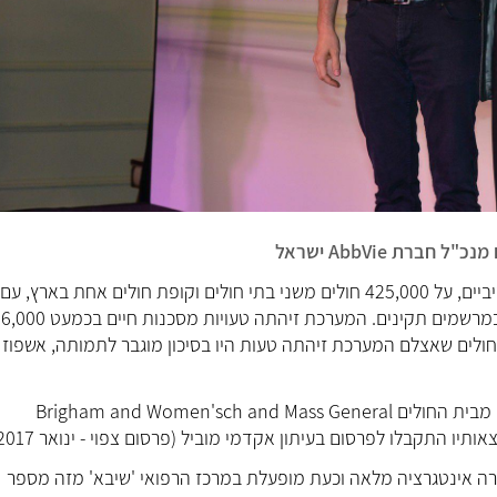
המערכת נבדקה לראשונה במסגרת ניסויים קליניים רטרוספקטיביים, על 425,000 חולים משני בתי חולים וקופת חולים אחת בארץ, עם
44,000,000 מרשמים שעברו את כל הפילטרים הקיימים וסווגו כמרשמים תקינים. המערכת זיהתה טעויות מסכנות חיים בכמעט 6,000
לים (1.5%בקרב 1.5% מהמטופלים) עם דיוק של מעל 80%. חולים שאצלם המערכת זיהתה טעות היו בסיכון מוגבר לתמותה, אשפוז
בהמשך המערכת נבדקה רטרוספקטיבית על כ-800,000 חולים מבית החולים Brigham and Women'sch and Mass General
ברה אינטגרציה מלאה וכעת מופעלת במרכז הרפואי 'שיבא' מזה מספר