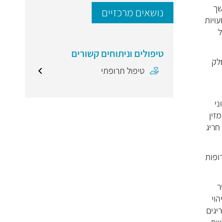
שך
נושאים מרכזיים
ויות
 של
טיפולים וניתוחים קשורים
לק
טיפול תרופתי
ני
זין
חריג
התרופות
ר
תחת מערכת לזיהוי
יגים