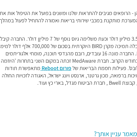
- הרופאים מגיבים להתראות שלנו ומשנים בפועל את הטיפול אות את
מערכת מותקנת במכבי שירותי בריאות ואמורה להתחיל לפעול במהלך
חברת MedAware נוסדה במאי 2012. החברה גייסה עד היום 3.5 מיליון דולר וכעת משלימה גיוס נוסף של 7 מיליןן דולר. החברה
תמיכה מהמדען הראשי בסכום של 310,000 דולר ולאחרונה קיבלה תמיכה מקרן BIRD היוקרתית בסכום של 700,000 אלף דולר
חלקי של הסכם שת״פ אסטרטגי עם חברת Becton Dickinson. החברה מונה 16 עובדים, רובם מהנדסי תוכנה, מומחי אלגוריתמים
בחודש הקרוב.
חברת MedAware זכתה במקום השני בתחרות 'היוזמה
פורום Reboot
מתאפשרת תודות
כות ברפואה, מכון גרטנר, ארנסט ויונג ישראל, האגודה לזכויות החולה
אמר עניין אותך?