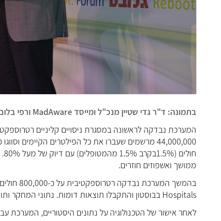
בתמונה: ד"ר גדי שטיין מנכ"ל ומייסד MadAware ורפי בלום מנכ"ל חברת AbbVie ישראל
חו
ממושך ואשפוזים חוזרים.
Hospitals בבוסטון והתקבלו תוצאות דומות. נתוני המחקר ותוצאותיו התקבלו לפרסום בעיתון אקדמי מוביל (פרסום צפוי - ינואר 2017).
לאחר אישור של הטכנולוגיה על נתונים היסטוריים, המערכת ע