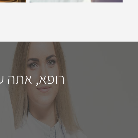
רופא, אתה ע