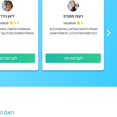
רעות מוקדס
ליאן הדר
4.9
5
(
26 חוות דעת
)
(
35 חוות דעת
מומחית לרפואה משלימה, נטורופתית N.D,
הרבליסטית קלינית CI.H, ארומתרפיסטית,
ומטפלת מוסמכת בפרחי באך 
מטפלת בפרחי באך, נרות הופי, יועצת לתזונה
הרשמי באנגלי
טבעית, מומחית לירידה נכונה במ...
לקביעת תור
לקביעת תו
האם המ