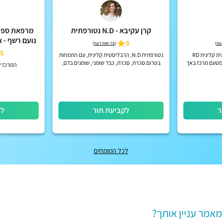
קרן עקיבא - N.D נטורפתית
מרפאת ספור
נועם רשף - 
5
)
(
16 חוות דעת
)
5
הומאופתית קלאסית, תזונאית קלינית RD
נטורפתית N.D, הרבליסטית קלינית, עם התמחות
מטעם מרכז באך
בטרום סכרת, סכרת, כבד שומני, שומנים בדם,
המרכז ל
ה
מעי רגיז, הליקובקטר פילורי, כאבי בטן ובעיות
בעור על רקע סטרס ו...
ר
לקביעת תור
לק
לכל המומחים
אמר עניין אותך?