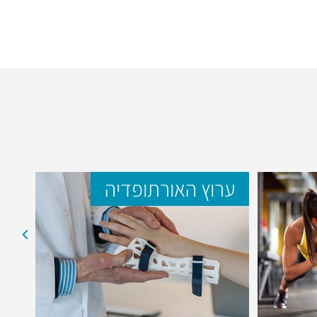
ערוץ האורתופדיה
ער