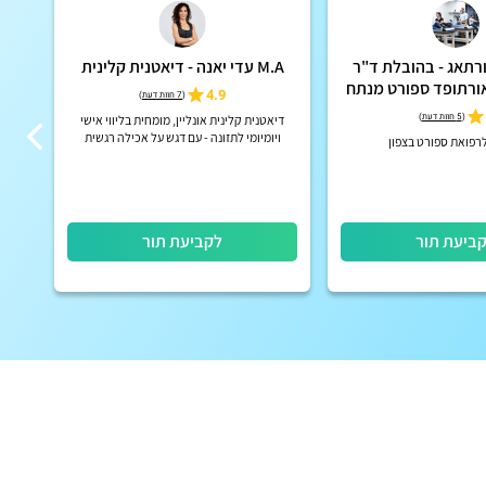
תאג - בהובלת ד"ר
M.A עדי יאנה - דיאטנית קלינית
אורתופד ספורט מנתח
4.9
(
7 חוות דעת
)
(
5 חוות דעת
)
דיאטנית קלינית אונליין, מומחית בליווי אישי
ויומיומי לתזונה - עם דגש על אכילה רגשית
אינ
רפואת ספורט בצפון
והרגלים שמתאימים לחיים.
ביעת תור
לקביעת תור