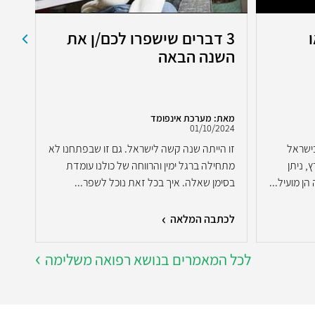
3 דברים שישפרו לכם/ן את
אי
השנה הבאה
במ
מאת: מערכת אינפומד
מאת:
2024
01/10/2024
ישראל
זו הייתה שנה קשה לישראל. גם זו שבפתחנו לא
אירו
, ניתן
מתחילה ברגל ימין והרווחה של כולנו עומדת
הפכ
 מועיל...
בסימן שאלה. איך בכל זאת נוכל לשפר...
בלתי
פר..
לכתבה המלאה
לכת
לכל המאמרים בנושא רפואה משלימה