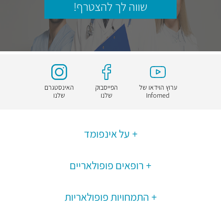
שווה לך להצטרף!
ערוץ הוידאו של
הפייסבוק
האינסטגרם
Infomed
שלנו
שלנו
על אינפומד
רופאים פופולאריים
התמחויות פופולאריות