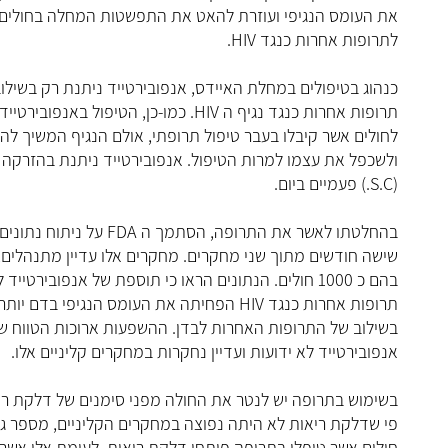
את העומס הנגיפי ועוזרת להאט את התפשטות המחלה בחולים 
לתרופות אחרות כנגד HIV.
כנהוג בטיפולים במחלת האיידס, אנפובירטייד ניתנת רק בשילו
תרופות אחרות כנגד נגיף ה HIV. כמו-כן, הטיפול באנפובירטייד מיועד
לחולים אשר קיבלו בעבר טיפול תרופתי, אולם הנגיף המשיך לה
ולשכפל את עצמו למרות הטיפול. אנפובירטייד ניתנת בהזרקה 
(S.C.) פעמיים ביום.
בהחלטתו לאשר את התרופה, הסתמך ה FDA על ניתוח נתונים שנאספו במשך
שישה חודשים מתוך שני מחקרים. מחקרים אלו עדיין מתנהלים, 
בהם כ 1000 חולים. הנתונים הראו כי תוספת של אנפובירטייד לשילוב של
תרופות אחרות כנגד HIV הפחיתה את העומס הנגיפי בדם יותר מאשר השימוש
בשילוב של התרופות האחרות לבדן. ההשפעות ארוכות הטווח ש
אנפובירטייד לא ידועות ועדיין נחקרות במחקרים קליניים אלו.
בשימוש בתרופה יש לנטר את החולה מפני סימנים של דלקת רי
פי שדלקת ריאות לא היתה נפוצה במחקרים הקליניים, מספר גד
חולים אשר טופלו בתרופה פיתחו דלקת ריאות, לעומת אלו אשר 