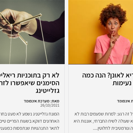
א לאונן? הנה כמה
לא רק בתוכניות ריאליט
נעימות
הסימנים שיאפשרו לזה
גזלייטינג
 אינפומד
מאת: מערכת אינפומד
26/10/2021
ל זה רגע: למרות שפעמים רבות לא
המונח גזלייטניג נשמע לא מעט בחו
 שעולה לשיח החברתי, אוננות היא
האחרונים דווקא בשעות הפריים טיים 
ונורמטיבית לחלוטין....
לתאר התנהגויות שנתפסות כפוגעניות