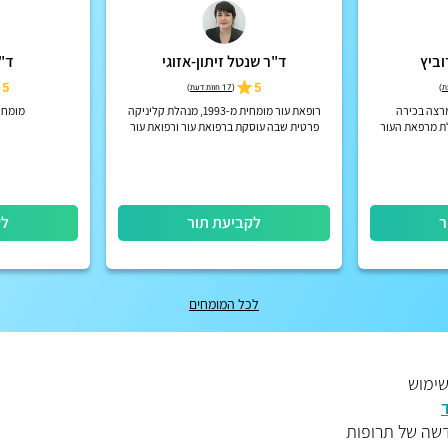
וביץ
ד"ר שנטל זיתון-אזוגי
ד"
5
5
)
(
17 חוות דעת
)
מרצה בכירה
רופאת עור מומחית מ-1993, מנהלת קליניקה
מומחית
לת מרפאת העור
פרטית שבה עוסקת ברפואת עור ורפואת עור
פואי רבין
אסתטית
ר
לקביעת תור
לק
לכל המומחים