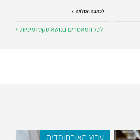
מא..
לכתבה המלאה
לכת
לכל המאמרים בנושא סקס ומיניות
ערוץ האורתופדיה
ער