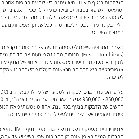
הנלחמות בנגיף ה HIV . היא ניתנת בשילוב עם תרופות אחרות נגד איידס,
ומתאימה לטיפול במבוגרים ובילדים מגיל 6 ומעלה. אנפובירטייד אושרה
לשימוש בארה"ב לאחר שנמצאה יעילה ובטוחה במחקרים קליניי
הליך בקשה מזורז, בכדי ליצור, מהר ככל שניתן, אפשרות נוספת
במחלת האיידס.
כאמור, התרופה שייכת למשפחה חדשה של תרופות הנקראות "נו
(Fusion Inhibitors). תרופות מסוג זה מונעות את חדירת נגיף ה HIV
לתוך תאי מערכת החיסון באמצעות עיכוב האיחוי של הנגיף עם 
אנפובירטייד היא התרופה הראשונה בעולם ממשפחה זו שמקבל
לשימוש.
על-פי הערכת המרכז לבקרה ולמניעה של מחלות בארה"ב (CDC), ישנם בין
850,000 ל 950,000 אנשים אשר חיים עם הנגיף בארה"ב, וכ 40,000 מקרים
חדשים של הדבקות בנגיף בכל שנה. אחוז משמעותי מאלו הנוש
פיתחו זיהומים אשר עמידים לטיפול התרופתי הקיים עד כה.
אנפובירטייד מספקת נשק חדש להגנה מפני נגיף ה HIV. היא מונעת את
התרבות הנגיף באופן שונה מן התרופות שהיו בשימוש עד עתה,