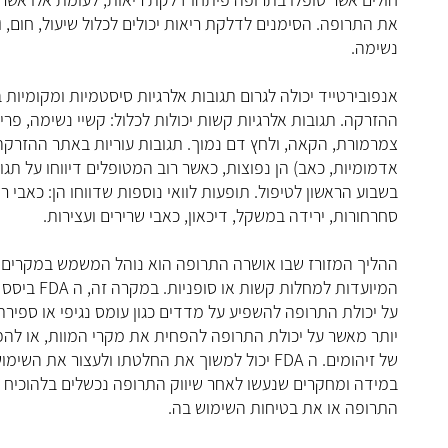
את התרופה. הסימנים לדלקת ריאות יכולים לכלול שיעול, חום, ו
נשימה.
אנפובירטייד יכולה לגרום תגובות אלרגיות סיסטמיות ומקומיות
ההזרקה. תגובות אלרגיות קשות יכולות לכלול: קשיי נשימה, פרי
צמרמורת, הקאה, ולחץ דם נמוך. תגובות עוריות באתר ההזרקה
אדמומיות, כאב) הן נפוצות, כאשר רוב המטופלים דיווחו על תגו
בשבוע הראשון לטיפול. תופעות לוואי נוספות שדווחו הן: כאבי ר
סחרחורות, ירידה במשקל, דיכאון, כאבי שרירים ועצירות.
ההליך המזורז שבו אושרה התרופה הוא נוהל המשמש במקרים 
המיועדות למחלות קשות או סופניות. במקרה זה, ה FDA ביסס את החלטתו
על יכולת התרופה להשפיע על מדדים כגון עומס נגיפי או ספירת תאי
יותר מאשר על יכולת התרופה להפחית את מקרי המוות, או לה
של זיהומים. ה FDA יכול למשוך את החלטתו ולעצור את השימוש בתרופה,
במידה ומחקרים שנעשו לאחר שיווק התרופה נכשלים בלהוכיח א
התרופה או את בטיחות השימוש בה.