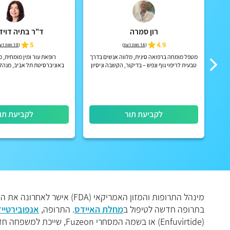
רון סמרה
ד"ר בתיה דויד
5
4.9
(
16 חוות דעת
)
(
10 חוות דעת
על
מטפל מומחה ברפואה סינית, מלווה אנשים בדרך
רופאת עור ומין מומחית, 
טית
טבעית לריפוי גוף ונפש – בדיקור, הקשבה וניסיון
באוניברסיטת תל אביב, מנה
קליני של 28 שנה, בגישה אישית ומקצועית
למושתלי איברים במרכז ר
לקביעת תור
לקביעת תו
מינהל התרופות והמזון האמריקאי (FDA) אישר לאחרונה את השימוש
בתרופה חדשה לטיפול ב
מחלת האיידס
. התרופה,
אנפובירטייד
(Enfuvirtide) או בשמה המסחרי Fuzeon, שייכת למשפחה חדשה של תרופות