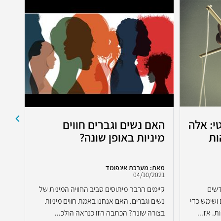
י: אלה
האם נשים וגברים חווים
מה
ות
מיניות באופן שונה?
בת
מאת: מערכת אינפומד
מאת:
2021
04/10/2021
דשים
קיימים הרבה מיתוסים סביב החוויה המינית של
לא מ
ושימש כדי
נשים וגברים. האם אנחנו באמת חווים מיניות
בתקו
. אז...
בצורה שונה? הכתבה הזו כנראה הולכ...
לחיל