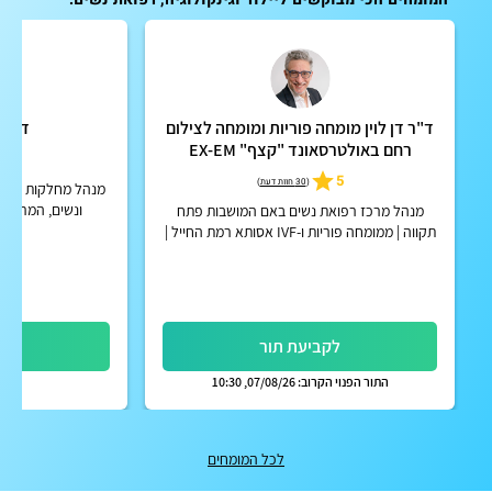
ד"ר דן לוין מומחה פוריות ומומחה לצילום
ד"ר 
רחם באולטרסאונד "קצף" EX-EM
4.9
5
(
30 חוות דעת
)
מנהל מחלקות היולד
ונשים, המרכז ה
מנהל מרכז רפואת נשים באם המושבות פתח
תקווה | ממומחה פוריות ו-IVF אסותא רמת החייל |
אפשרות לקבלת החזר על ייעוץ מחברות הביטוח
הפרטיות
לקביעת תור
לק
התור הפנוי הקרוב: 07/08/26, 10:30
לכל המומחים