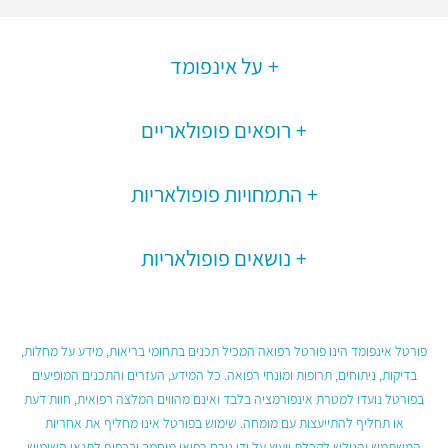
על אינפומד
רופאים פופולאריים
התמחויות פופולאריות
נושאים פופולאריות
פורטל אינפומד הינו פורטל רפואה המכיל תכנים בתחומי בריאות, מידע על מחלות,
בדיקות, ניתוחים, תרופות ומונחי רפואה. כל המידע, העזרים והתכנים המופיעים
בפורטל נועדו למטרת אינפורמציה בלבד ואינם מהווים המלצה רפואית, חוות דעת
או תחליף להתייעצות עם מומחה. שימוש בפורטל אינו מחליף את אחריות
המשתמש והגולש לקבלת ייעוץ על ידי גורם רפואי מוסמך ובכפוף לתנאי השימוש