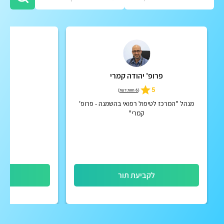
פרופ' יהודה קמרי
א
4.9
5
(
6 חוות דעת
)
מנהל "המרכז לטיפול רפואי בהשמנה - פרופ'
דיאטן
קמרי"
לקביעת תור
לק