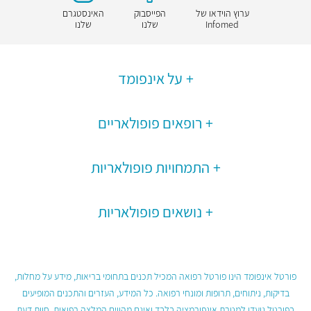
ערוץ הוידאו של
הפייסבוק
האינסטגרם
Infomed
שלנו
שלנו
על אינפומד
רופאים פופולאריים
התמחויות פופולאריות
נושאים פופולאריות
פורטל אינפומד הינו פורטל רפואה המכיל תכנים בתחומי בריאות, מידע על מחלות,
בדיקות, ניתוחים, תרופות ומונחי רפואה. כל המידע, העזרים והתכנים המופיעים
בפורטל נועדו למטרת אינפורמציה בלבד ואינם מהווים המלצה רפואית, חוות דעת