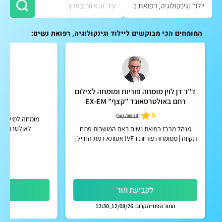
המומחים הכי מבוקשים ליילוד וגינקולוגיה, רפואת נשים:
ד"ר דן לוין מומחה פוריות ומומחה לצילום
ד
רחם באולטרסאונד "קצף" EX-EM
5
5
(
30 חוות דעת
)
מומחה למיילדות 
לאולטרה סאונ
מנהל מרכז רפואת נשים באם המושבות פתח
תקווה | ממומחה פוריות ו-IVF אסותא רמת החייל |
אפשרות לקבלת החזר על ייעוץ מחברות הביטוח
הפרטיות
לקביעת תור
לק
התור הפנוי הקרוב: 12/08/26, 13:30