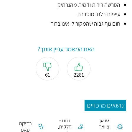
הפרשה רירית ודמית מהנרתיק
עייפות בלתי מוסברת
חום גוף גבוה שהמקור לו אינו ברור
האם המאמר עניין אותך?
61
2281
נושאים מרכזיים
כריתת
סרטן
רחם -
בדיקת
צוואר
חלקית,
פאפ