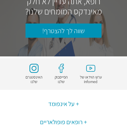
רופא, אתה עדיין לא חלק
מאינדקס המומחים שלנו?
שווה לך להצטרף!
ערוץ הוידאו של
הפייסבוק
האינסטגרם
Infomed
שלנו
שלנו
על אינפומד
רופאים פופולאריים