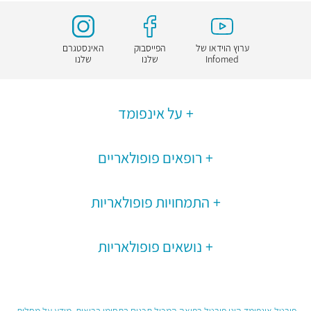
ערוץ הוידאו של
הפייסבוק
האינסטגרם
Infomed
שלנו
שלנו
על אינפומד
רופאים פופולאריים
התמחויות פופולאריות
נושאים פופולאריות
פורטל אינפומד הינו פורטל רפואה המכיל תכנים בתחומי בריאות, מידע על מחלות,