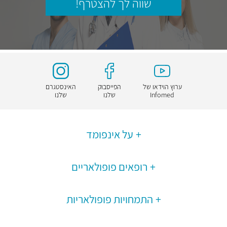
שווה לך להצטרף!
ערוץ הוידאו של
הפייסבוק
האינסטגרם
Infomed
שלנו
שלנו
על אינפומד
רופאים פופולאריים
התמחויות פופולאריות