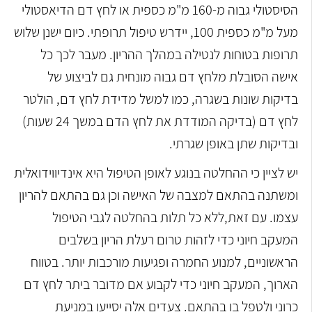
הסיסטולי גבוה מ-160 מ"מ כספית או לחץ דם הדיאסטולי
מעל מ"מ כספית 100, יידרש טיפול תרופתי. כיום ישנן שלוש
תרופות בטוחות לנטילה במהלך ההריון. מעבר לכך כל
אישה הסובלת מלחץ דם גבוה מונחית גם לביצוע של
בדיקות שונות בשגרה, כמו למשל מדידת לחץ דם, הולטר
לחץ דם (בדיקה המודדת את לחץ הדם במשך 24 שעות)
ובדיקות שתן באופן שגרתי.
יש לציין כי ההחלטה בנוגע לאופן הטיפול היא אינדיווידואלית
ומשתנה בהתאם למצבה של האישה וכן גם בהתאם להריון
עצמו. עם זאת,ללא כל תלות בהחלטה לגבי הטיפול
המעקב חיוני כדי לזהות טרום רעלת הריון בשלבים
הראשוניים, למנוע החמרה ופגיעות מורכבות יותר. בטווח
הארוך, המעקב חיוני כדי לקבוע אם מדובר ביתר לחץ דם
כרוני ולטפל בו בהתאם. צעדים אלה יסייעו במניעת