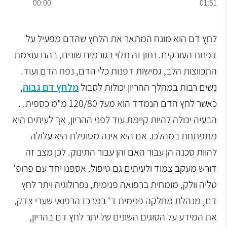
00:00
01:51
לחץ דם הוא מונח המתאר את הלחץ שהדם מפעיל על
דפנות העורקים. נתון זה תלוי בגורמים שונים, בהם עוצמת
התכווצות הלב, גמישות דפנות כלי הדם, נפח הדם ועוד.
נשים רבות במהלך ההריון יכולות לסבול
מלחץ דם גבוה
,
כאשר לחץ הדם הנמדד הוא מעל 120/80 מ"מ כספית. .
הבעיה יכולה להיות קיימת עוד לפני ההריון, אך לעיתים היא
מתפתחת במהלכו. אם היא אינה מטופלת היא עלולה
להוות סכנה הן עבור האם והן עבור התינוק. לכן מצב זה
דורש מעקב צמוד ולעיתים גם טיפול. אספנו יחד עם פרופ'
טליה וולק, מומחית ברפואה פנימית, נפרולוגיה ויתר לחץ
דם, מנהלת מחלקה פנימית ד' במרכז הרפואי שערי צדק,
את המידע על הסוגים השונים של יתר לחץ דם בהריון,