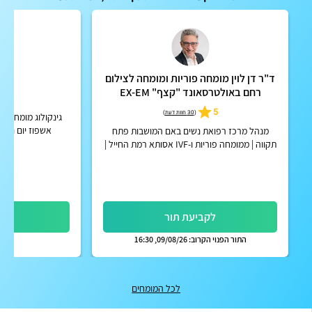
ד"ר דן לוין מומחה פוריות ומומחה לצילום
ד"ר
רחם באולטרסאונד "קצף" EX-EM
5
5
(
30 חוות דעת
)
גינקולוג מומחה ב
אשפוז יום נשים
מנהל מרכז רפואת נשים באם המושבות פתח
תקווה | ממומחה פוריות ו-IVF אסותא רמת החייל |
אפשרות לקבלת החזר על ייעוץ מחברות הביטוח
הפרטיות
לקביעת תור
לק
התור הפנוי הקרוב: 09/08/26, 16:30
לכל המומחים