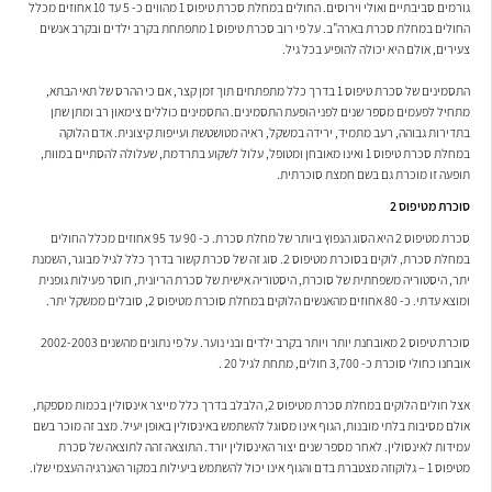
גורמים סביבתיים ואולי וירוסים. החולים במחלת סכרת טיפוס 1 מהווים כ- 5 עד 10 אחוזים מכלל
החולים במחלת סכרת בארה"ב. על פי רוב סכרת טיפוס 1 מתפתחת בקרב ילדים ובקרב אנשים
צעירים, אולם היא יכולה להופיע בכל גיל.
התסמינים של סכרת טיפוס 1 בדרך כלל מתפתחים תוך זמן קצר, אם כי ההרס של תאי הבתא,
מתחיל לפעמים מספר שנים לפני הופעת התסמינים. התסמינים כוללים צימאון רב ומתן שתן
בתדירות גבוהה, רעב מתמיד, ירידה במשקל, ראיה מטושטשת ועייפות קיצונית. אדם הלוקה
במחלת סכרת טיפוס 1 ואינו מאובחן ומטופל, עלול לשקוע בתרדמת, שעלולה להסתיים במוות,
תופעה זו מוכרת גם בשם חמצת סוכרתית.
סוכרת מטיפוס 2
סכרת מטיפוס 2 היא הסוג הנפוץ ביותר של מחלת סכרת. כ- 90 עד 95 אחוזים מכלל החולים
במחלת סכרת, לוקים בסוכרת מטיפוס 2. סוג זה של סכרת קשור בדרך כלל לגיל מבוגר, השמנת
יתר, היסטוריה משפחתית של סוכרת, היסטוריה אישית של סכרת הריונית, חוסר פעילות גופנית
ומוצא עדתי. כ- 80 אחוזים מהאנשים הלוקים במחלת סוכרת מטיפוס 2, סובלים ממשקל יתר.
סוכרת טיפוס 2 מאובחנת יותר ויותר בקרב ילדים ובני נוער. על פי נתונים מהשנים 2002-2003
אובחנו כחולי סוכרת כ- 3,700 חולים, מתחת לגיל 20 .
אצל חולים הלוקים במחלת סכרת מטיפוס 2, הלבלב בדרך כלל מייצר אינסולין בכמות מספקת,
אולם מסיבות בלתי מובנות, הגוף אינו מסוגל להשתמש באינסולין באופן יעיל. מצב זה מוכר בשם
עמידות לאינסולין. לאחר מספר שנים יצור האינסולין יורד. התוצאה זהה לתוצאה של סכרת
מטיפוס 1 – גלוקוזה מצטברת בדם והגוף אינו יכול להשתמש ביעילות במקור האנרגיה העצמי שלו.