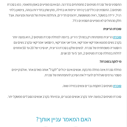
התסמינים של סכרת מטיפוס 2 מתפתחים בהדרגה. הם אינם מופיעים באופן פתאומי, כמו בסכרת
מטיפוס 1. התסמינים כוללים בין היתר עייפות או בחילה, מתן שתן בתדירות גבוהה, צימאון בלתי
רגיל, ירידה במשקל, ראיה מטושטשת, זיהומים תדירים, והחלמה איטית של פגיעות ופציעות. אצל
חלק מהחולים לא מופיעים תסמינים כלל.
סוכרת הריונית
סוכרת
הריונית מתפתחת רק במהלך היריון. בדומה למחלת סכרת מטיפוס 2, היא נפוצה יותר
בקרב נשים ממוצא אפריקאי אמריקאי, אינדיאני אמריקאי, היספאני אמריקאי ובקרב נשים עם
היסטוריה משפחתית של סכרת. לנשים שלקו בסכרת הריונית, יש סיכוי של 20 עד 50 אחוזים
לחלות במחלת סכרת מטיפוס 2, תוך 5 עד 10 שנים.
מי לוקה בסוכרת?
מחלת סכרת אינה מחלה מדבקת. אנשים אינם יכולים "לקבל" אותה מאדם אחר. אולם קיימים
מספר גורמים שעלולים להגדיל את הסיכון להתפתחות של סכרת.
סוכרת
מטיפוס 1 תוקפת גברים ונשים במידה שווה.
סוכרת מטיפוס 2 נפוצה יותר בקרב אנשים מבוגרים, ובמיוחד בקרב אנשים הסובלים ממשקל יתר.
האם המאמר עניין אותך?