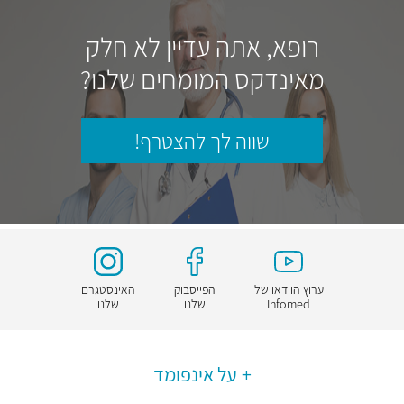
רופא, אתה עדיין לא חלק
מאינדקס המומחים שלנו?
שווה לך להצטרף!
ערוץ הוידאו של
הפייסבוק
האינסטגרם
Infomed
שלנו
שלנו
על אינפומד