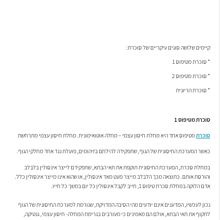
קיימים שלושה סוגים עיקריים של סוכרת:
* סוכרת מטיפוס 1
* סוכרת מטיפוס 2
* סוכרת הריונית
סוכרת מטיפוס 1
סוכרת
מטיפוס אחד היא מחלת חיסון עצמי – מחלה אוטואימונית. מחלת חיסון עצמי מתרחשת
כאשר המערכת החיסונית של הגוף, שתפקידה להילחם בזיהומים, פועלת נגד אחד מחלקי הגוף.
במחלת סכרת, המערכת החיסונית תוקפת את תאי הבתא, שתפקידם לייצר אינסולין בלבלב
והורסת אותם. כתוצאה מכך הלבלב מייצר מעט מאד אינסולין, או שהוא אינו מייצר אינסולין כלל.
אדם הלוקה במחלת סכרת טיפוס 1, חייב לקבל אינסולין כל יום במשך כל חייו.
נכון לעכשיו, המדענים אינם יודעים מהי הסיבה המדויקת, שגורמת למערכת החיסונית של הגוף
לתקוף את תאי הבתא, אולם הם מאמינים כי מעורבים בגרימת המחלה- חיסון עצמי, גנטיקה,