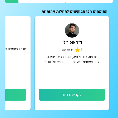
המומחים הכי מבוקשים למחלות זיהומיות:
ד"ר אופיר לוי
פרו
מנהל היחידה לרפואת
5
(
14 חוות דעת
)
מרכ
מומחה בנוירולוגיה, רופא בכיר ביחידה
לנוירואימונולוגיה במרכז הרפואי תל־אביב
(איכילוב)
לקביעת תור
לק