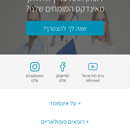
מאינדקס המומחים שלנו?
שווה לך להצטרף!
ערוץ הוידאו של
הפייסבוק
האינסטגרם
Infomed
שלנו
שלנו
על אינפומד
רופאים פופולאריים