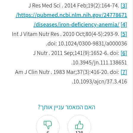
J Res Med Sci . 2014 Feb;19(2):164-74.
[3]
https://pubmed.ncbi.nlm.nih.gov/24778671/
/diseases/iron-deficiency-anemia/
[4]
Int J Vitam Nutr Res . 2010 Oct;80(4-5):293-9.
[5]
doi: 10.1024/0300-9831/a000036.
J Nutr . 2011 Sep;141(9):1652-6. doi:
[6]
10.3945/jn.111.138651.
Am J Clin Nutr . 1983 Mar;37(3):416-20. doi:
[7]
10.1093/ajcn/37.3.416.
האם המאמר עניין אותך?
6
128