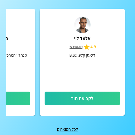
אלעד לוי
פרופ'
5
4.9
(
33 חוות דעת
)
דיאטן קליני B.Sc
מנהל "המרכז לטיפ
לקביעת תור
לק
לכל המומחים