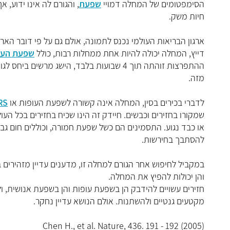
הסימפטומים של המחלה דמויי
שפעת
, והגורם לה אינו ידוע,
חיות משק.
ארגון הבריאות העולמי נכנס לתמונה, אולם גם על פי דובר האר
דייץ, המחלה יכולה להיות אחת ממחלות רבות, כולל
שפעת העו
ההתפרצות זוהתה תוך 4 שבועות בלבד, הישג מ
מזה.
לדברי בכירים בסין, המחלה אינה קשורה לשפעת העופות או
RS
שמקורו בחזירים וכבשים. חיידק זה הינו שכיח בחזירים בכל הע
או כבד נגוע. התסמינים הם כשל שפעת חמורה, וכוללים חום גבוה
להסתבך בחירשות.
במקביל לחיפוש אחר הגורם למחלה זו, מדענים עדיין מזהירים ב
והן יכולות להפיץ את המחלה.
חזירים עשויים להידבק הן בשפעת עופות והן בשפעת אנושית, ולכ
מקטעים גנטיים ולהשתנות. אולם הנושא עדיין נחקר.
Chen H., et al. Nature, 436. 191 - 192 (2005)