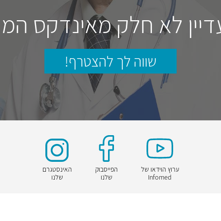
דיין לא חלק מאינדקס המו
שווה לך להצטרף!
ערוץ הוידאו של
הפייסבוק
האינסטגרם
Infomed
שלנו
שלנו