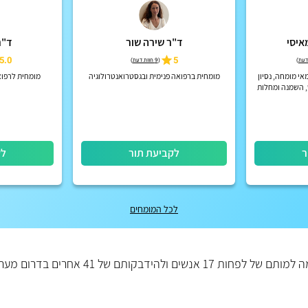
איסי
ד"ר שירה שור
ד"ר
5.0
5
)
(
9 חוות דעת
)
אי מומחה, נסיון
מומחית ברפואה פנימית ובגסטרואנטרולוגיה
מומחית לרפואה
, השמנה ומחלות
, בוגר בית ספר
ד
ר
לקביעת תור
לק
לכל המומחים
בחודש האחרון, כך מדווח העיתון Nature, מחלה מסתורית גרמה למותם של לפחות 17 אנשים ולהידבקותם 