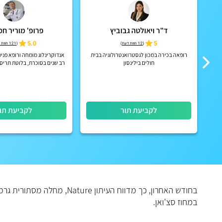
ד"ר ויאולטה גבוביץ
פרופ' מוריר חמ
5.0
5
(
12 חוות דעת
)
(
121 חוות דעת
רופאה בכירה במכון לגסטרואנטרולוגיה בבית
אנדוקרינלוג מומחה ורופא פנימ
חולים בילינסון
רב שנים בסוכרת, בלוטת תריס
עצם, ניהל פנימית ד' ברמב"ם
רפואה בהרוואר
לקביעת תור
לקביעת תו
במחוז סצ'ואן.