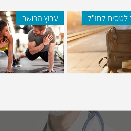
לטסים לחו"ל
ערוץ הכושר