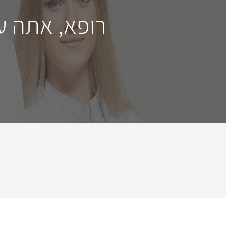
רופא, אתה ע