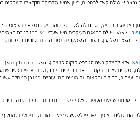
 אך נראה שיש לה קשר לבהמות, כיוון שהיא מדביקה חקלאים העוסקים בג
גון באסיה, בוב דייץ, הגורם לה לא נתגלה והבדיקה נמצאת בעיצומה. ל
פות
ו SARS, אולם הדאגה העיקרית היא שעדיין אין רמז לגורם האמיתי שלה.
רשים ביחס לגודלה העצום של סין, והעובדה שמקרי התמותה היו באזורים די מרוחקים
SA
, אלא לחיידק בשם סטרפטוקוקוס סואיס (Streptococcus suis),
ולם, ומקרים של הדבקת בני אדם נדירים ביותר, וקרו באנשים אשר שחטו
, עייפות, בחילות והקאות, ודימומים תת- עוריים. כמו כן המחלה עשויה
פני סכנות שפעת העופות. אלפי ציפורים נודדות נדבקו השנה בווירוס א
ן הם יכולים באופן תיאורטי לשמש כמצע בו הווירוסים יכולים להחליף