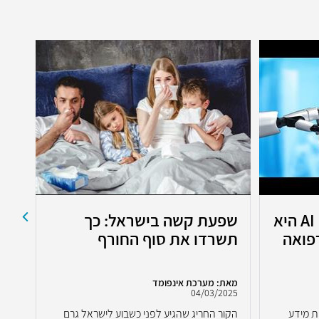
כבר לא לבד במרפאה: AI היא
שפעת קשה בישראל: כך
פואה
תשרדו את סוף החורף
הה
הר
מאת: מערכת אינפומד
מאת:
2025
04/03/2025
ת מידע
הקור החריג שהגיע לפני כשבוע לישראל גרם
אמצ