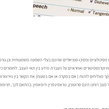
ם פסיכולוגיים ופסיכו-סוציאליים שהינם בעלי השפעה משמעותית וכן ג
ירוטרנסמיטורים ואחראיים על העברת מידע בין תאי העצב. לחומרים כימ
 מצליחים לזהות ( אם במקרה או אם בטעות) את הקשר בין נוירוטרנס
מצב רוחנו הינם סרוטונין, נוראפינפרין ודופאמין. בהתאם לכך, תרופו