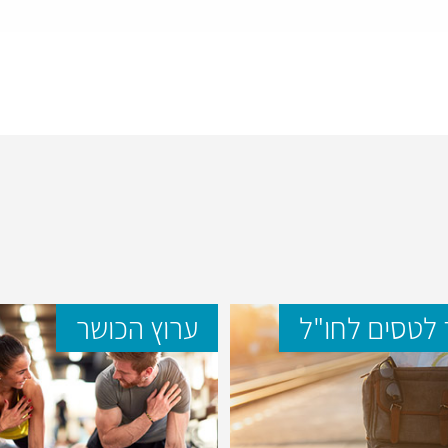
לטסים לחו"ל
ערוץ הכושר