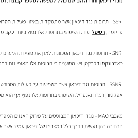
נוגדי דיכאון וחרדה הם שם כולל למעשה למספר קבוצות תרופ
SSRI - תרופות נגד דיכאון אשר מתמקדות באיזון פעילות הסרוטונין ואשר מומלצות לטיפול בדיסטימיה, דיכאון קליני ודיכאון מלווה ב
פריזמה,
רסיטל
ועוד. השימוש בתרופות אלו נפוץ ביותר עקב מיע
SNRI - תרופות נגד דיכאון המכוונות לאזן את פעילות המערכ
כאדרונקס ודפרקסן ויש הטוענים כי תרופות אלו מאופיינות בפחות תופעות
SSNRI - תרופות נגד דיכאון אשר משפיעות על פעילות הסרור
אפקסור, רמרון ואנפריל. השימוש בתרופות אלו נפוץ אף הוא מסיבו
מעכבי MAO - נוגדי דיכאון המבוססים על פירוק האנזי
הבחירה בהן נעשית בדרך כלל במצבים של דיכאון עמיד אשר אינ