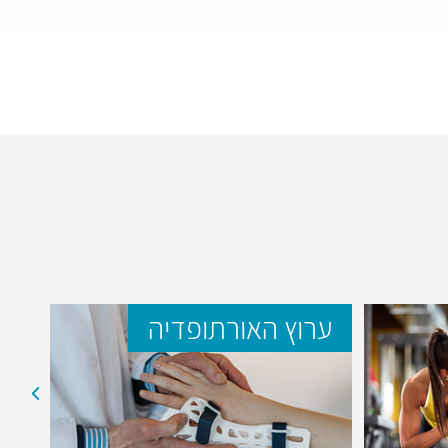
ערוץ האורתופדיה
ער