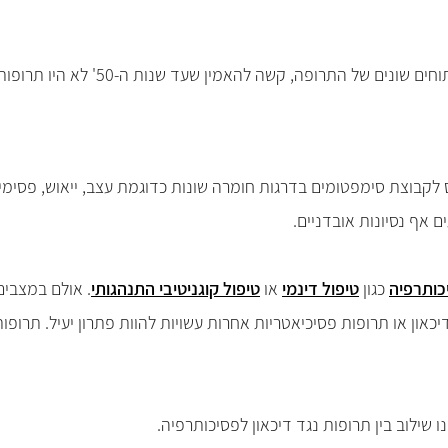
היום, כאשר למעלה מ-50 מיליון איש מ
קבוצת סימפטומים בדרגות חומרה שונות כדוגמת עצב, ייאוש, פסימיות,
ם אף נסיונות אובדניים.
כותרפיה
כגון
טיפול דינמי
או
טיפול קוגניטיבי התנהגותי
. אולם במצבים
יכאון או תרופות פסיכיאטריות אחרות עשויות להוות פתרון יעיל. תרופ
ו שילוב בין תרופות נגד דיכאון לפסיכותרפיה.