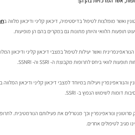
ות, אשר המרכזיות בהן הן:
חר
וט תופעות הלוואי והיותן מתונות גם במקרים בהם הן מופיעות.
ת הנוראפינפרינית ואשר יעילות לטיפול במצבי דיכאון קליני ודיכאון המ
 לוואי ביחס לתרופות מקבוצת ה- SSRI וה- SSNRI.
טונין והנוראפינפרין ויעילות במיוחד למצבי דיכאון קליני ודיכאון המלוו
ת דומות לשימוש הנפוץ ב- SSRI.
ם המפרק סרוטונין ונוראפינפרין וכך מנטרלים את פעילותם הנורמטיבית. לתר
ו מגיב לטיפולים אחרים.