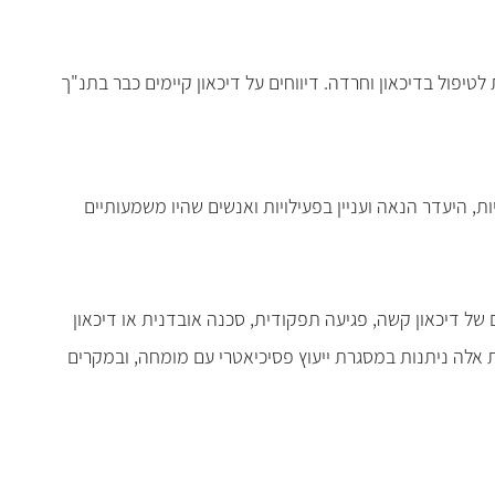
שתמשים בפרוזאק ובפיתוחים שונים של התרופה, קשה להאמין שעד שנות ה-50' לא היו תרופות לטיפול בדיכאון וחרדה. דיווחים על דיכאון קיימים כבר בתנ"ך
 היעדר הנאה ועניין בפעילויות ואנשים שהיו משמעותיים
 של דיכאון קשה, פגיעה תפקודית, סכנה אובדנית או דיכאון
ות אלה ניתנות במסגרת ייעוץ פסיכיאטרי עם מומחה, ובמקרים