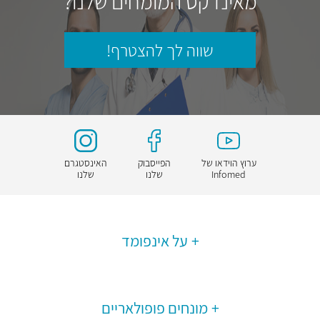
מאינדקס המומחים שלנו?
שווה לך להצטרף!
ערוץ הוידאו של
הפייסבוק
האינסטגרם
Infomed
שלנו
שלנו
על אינפומד
מונחים פופולאריים