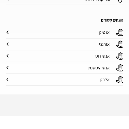
מונחים קשורים
אנטיגן
אורגני
אנטידוט
אנטיהיסטמין
אלרגן