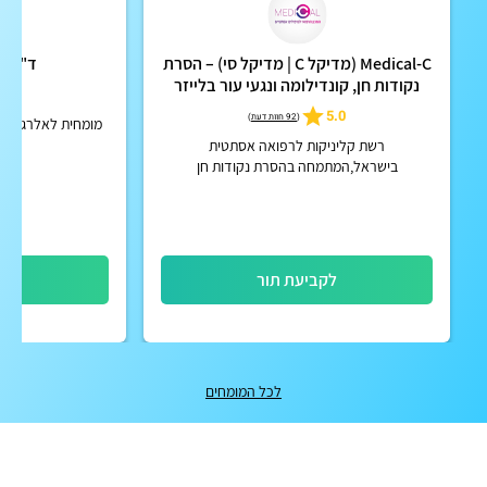
Medical-C (מדיקל C | מדיקל סי) – הסרת
ד"ר ר
נקודות חן, קונדילומה ונגעי עור בלייזר
4.8
5.0
(
92 חוות דעת
)
מומחית לאלרגיה, ל
רשת קליניקות לרפואה אסתטית
בישראל,המתמחה בהסרת נקודות חן
ושומות,קונדילומה ונגעי עור שפירים בלייזר על ידי
רופאים, בהתאמה אישית לסוג הנגע ולמאפייני...
לקביעת תור
לק
לכל המומחים