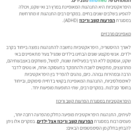
המומחים של
med
Info
מסבירים:
היפראקטיביות היא התנהגות המאופיינת במרץ רב ואי שקט, ויכולה
להופיע בשלבים שונים בחיים. במקרים רבים התנהגות זו מתרחשת
במסגרת
הפרעות קשב וריכוז
(ADHD).
מאפיינים מרכזיים
לאורך ההיסטוריה, היפראקטיביות נחשבה להתנהגות נפוצה בייחוד בקרב
ילדים. אנשי מקצוע שונים הבחינו בילדים שמגיל צעיר מתאפיינים באי
שקט, ועסוקים ללא הרף בפעילויות שונות, למשל, משחקים באצבעותיהם,
מתרוצצים, מתקשים לשבת ולהתמקד בתעסוקה אחת, או נוטים לדבר
הרבה ובמהירות גבוהה. כיום, נוהגים להפריד בין היפראקטיביות
לאימפולסיביות, התנהגות המאופיינת בקושי בדחיית סיפוקים, ובייחוד
בחוסר סבלנות. במקרים רבים, שתי התופעות מופיעות יחד.
היפראקטיביות במסגרת הפרעות קשב וריכוז
לעיתים, התנהגות היפראקטיבית מופיעה כחלק מהפרעה רחבה יותר,
פעמים רבות במסגרת
הפרעות קשב וריכוז אצל ילדים
. במקרים אלו ניתן
להבחין בחלק מן הסימפטומים הבאים: