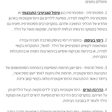
טיפולים נפוצים:
1. פסיכותרפיה - פסיכותרפיה כגון
טיפול קוגניטיבי התנהגותי
או
פסיכותרפיה ללקויות למידה, מסייעת לילדים עם היפראקטיביות בארגון
מחדש של תהליכי החשיבה שלהם. במקרים רבים פסיכותרפיה חיונית גם
בטיפול במצוקה הרגשית הנלווית להפרעה, שמקשה מאוד על הילד.
2.
ריפוי בעיסוק
- במסגרת ריפוי בעיסוק מורכבת תוכנית עבודה
המותאמת לקשיים הספציפיים של הילד. למשל, התמקדות בקשיי
למידה, או ברכישת טכניקות שיסייעו בהתארגנות היומית או בהתנהלות
החברתית.
3. טיפול תרופתי - כיום ישנן תרופות המסייעות בהפחתת הסימפטומים של
התנהגות היפראקטיבית. תרופות אלו ניתנות לאחר ייעוץ פסיכיאטרי,
בייחוד כאשר ההתנהגות ההיפראקטיבית מלווה בקשיי קשב וריכוז.
4.
הדרכת הורים
- היפראקטיביות בקרב ילדים מקשה הן על הילדים והן
על הוריהם. במקרים רבים הדרכת הורים מסייעת להורים להבין את מצוקת
הילד ולעזור לו בסביבה הביתית.
5. טיפולים נוספים - כיום היפראקטיביות מטופלת באמצעות סדרה רחבה