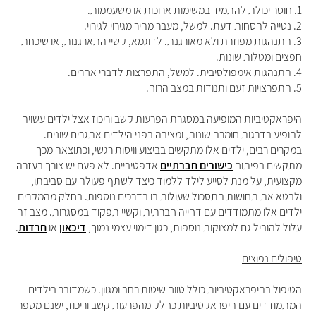
1. חוסר יכולת להתמיד במשימות ארוכות או משעממות.
2. נטייה להסחות דעת. למשל, מעבר מהיר מגירוי לגירוי.
3. התנהגות מפוזרת ולא מאורגנת. לדוגמא, קשיי התארגנות, או שיכחת
חפצים ומטלות שונות.
4. התנהגות אימפולסיבית. למשל, התפרצות לדברי אחרים.
5. התפרצויות זעם ותנודות במצב הרוח.
היפראקטיביות המופיעה במסגרת הפרעות קשב וריכוז אצל ילדים עשויה
להופיע בדרגות חומרה שונות, ומציבה בפני הילדים אתגרים שונים.
במקרים רבים, ילדים אלו מתקשים בביצוע וויסות רגשי, וכתוצאה מכך
מתקשים בפיתוח
כישורים חברתיים
אדפטיביים. לא פעם יש צורך בעזרה
מקצועית, על מנת לסייע לילד ללמוד כיצד לשתף פעולה עם סביבתו,
ולבטא את תחושות התסכול שעולות בו בדרכים נוספות. בחלק מהמקרים
ילדים אלו מתמודדים עם דחייה חברתית וקשיי תפקוד במסגרות. מצב זה
עלול להוביל גם למצוקות נוספות, כגון דימוי עצמי נמוך,
דיכאון
או
חרדות
.
טיפולים נפוצים
הטיפול בהיפראקטיביות כולל טווח שיטות רחב ומגוון. כשמדובר בילדים
המתמודדים עם היפראקטיביות כחלק מהפרעות קשב וריכוז, ישנם מספר