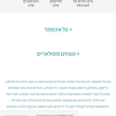
ערוץ הוידאו של
הפייסבוק
האינסטגרם
Infomed
שלנו
שלנו
על אינפומד
מונחים פופולאריים
פורטל אינפומד הינו פורטל רפואה המכיל תכנים בתחומי בריאות, מידע על מחלות,
בדיקות, ניתוחים, תרופות ומונחי רפואה. כל המידע, העזרים והתכנים המופיעים
בפורטל נועדו למטרת אינפורמציה בלבד ואינם מהווים המלצה רפואית, חוות דעת
או תחליף להתייעצות עם מומחה. שימוש בפורטל אינו מחליף את אחריות
המשתמש והגולש לקבלת ייעוץ על ידי גורם רפואי מוסמך ובכפוף לתנאי השימוש
בפורטל.
האתר משתמש בעוגיות (Cookies)