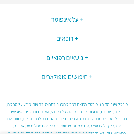
על אינפומד
רופאים
נושאים רפואיים
חיפושים פופולארים
פורטל אינפומד הינו פורטל רפואה המכיל תכנים בתחומי בריאות, מידע על מחלות,
בדיקות, ניתוחים, תרופות ומונחי רפואה. כל המידע, העזרים והתכנים המופיעים
בפורטל נועדו למטרת אינפורמציה בלבד ואינם מהווים המלצה רפואית, חוות דעת
או תחליף להתייעצות עם מומחה. שימוש בפורטל אינו מחליף את אחריות
המשתמש והגולש לקבלת ייעוץ על ידי גורם רפואי מוסמך ובכפוף לתנאי השימוש