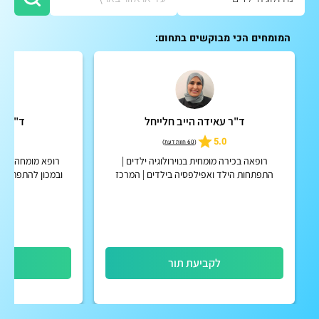
המומחים הכי מבוקשים בתחום:
ד"ר עאידה הייב חלייחל
ד"ר מי
5
5.0
(
60 חוות דעת
)
רופאה בכירה מומחית בנוירולוגיה ילדים |
רופא מומחה בכיר 
התפתחות הילד ואפילפסיה בילדים | המרכז
ובמכון להתפתחות 
הרפואי שניידר לרפואת ילדים
"דנה" במר
לקביעת תור
לק