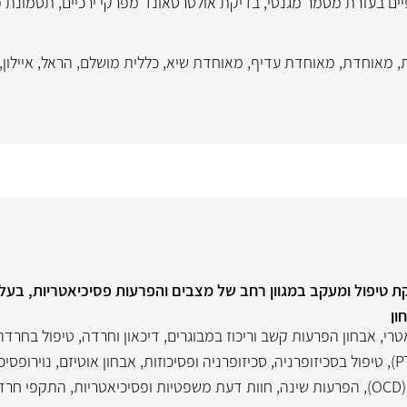
ים בעזרת מסמר מגנטי
,
בדיקת אולטרסאונד מפרקי ירכיים
,
תסמונת 
,
מאוחדת
,
מאוחדת עדיף
,
מאוחדת שיא
,
כללית מושלם
,
הראל
,
איילון
,
 טיפול ומעקב במגוון רחב של מצבים והפרעות פסיכיאטריות, בעלת
ון
טרי
,
אבחון הפרעות קשב וריכוז במבוגרים
,
דיכאון וחרדה
,
טיפול בחרדה
,
טיפול בסכיזופרניה
,
סכיזופרניה ופסיכוזות
,
אבחון אוטיזם
,
נוירופסיכ
,
הפרעות שינה
,
חוות דעת משפטיות ופסיכיאטריות
,
התקפי חרד