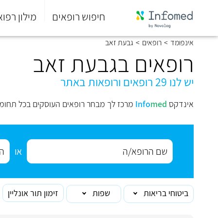
חיפוש רופאים
מילון רפוא
סוף
אינפומד
>
רופאים
>
גבעת זאב
התפריט
הראשי.
רופאים בגבעת זאב
יש לנו 29 רופאים ורופאות באתר
אינדקס
med
Info
מרכז לך מבחר רופאים העוסקים בכל תחומי
או
ביטוחי בריאות
שפות
זימון תור אונליין