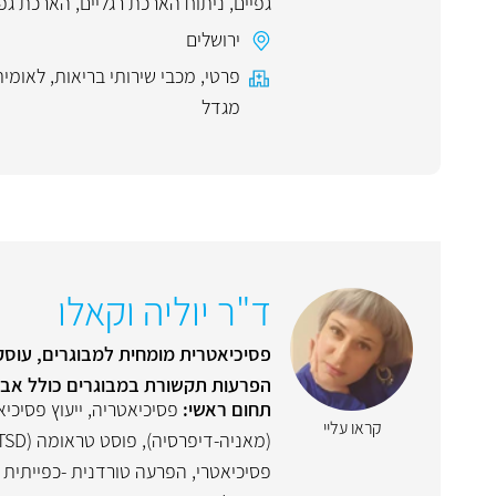
גפיים
,
ניתוח הארכת רגליים
,
הארכת גפי
ירושלים
פרטי
,
מכבי שירותי בריאות
,
לאומית
מגדל
ד"ר יוליה וקאלו
פסיכיאטרית מומחית למבוגרים, עוסקת
הפרעות תקשורת במבוגרים כולל אבח
תחום ראשי:
פסיכיאטריה
,
ייעוץ פסיכיא
קראו עליי
(מאניה-דיפרסיה)
,
פוסט טראומה (PTSD)
פסיכיאטרי
,
הפרעה טורדנית -כפייתית (OCD)