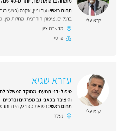
מומחה ברפואת עור, יותר מ-40 שנה של ניסיון
תחום ראשי:
עור ומין
,
אקנה (פצעי בגרו
ברגליים
,
ציפורן חודרנית
,
מחלות מין
,
מ
קראו עליי
מבשרת ציון
פרטי
עזרא שגיא
טיפול ידני תנועתי ממוקד המשלב לחיצ
והיציבה בכאבי גב מפרקים וברכיים
תחום ראשי:
רפואת ספורט
,
הידרותרפי
קראו עליי
נעלה