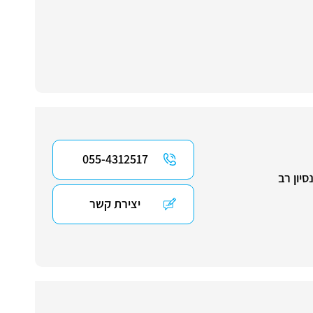
055-4312517
יון רב
יצירת קשר