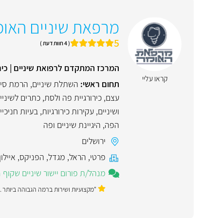
מרפאת שיניים האו
5
( 4 חוות דעת )
המרכז המתקדם לרפואת שיניים | כירורגיית
קראו עליי
תחום ראשי:
השתלת שיניים
,
הרמת סינ
עצם
,
כירורגיית פה ולסת
,
כתרים לשיניי
ושיניים
,
עקירות כירורגיות
,
בעיות חניכי
הפה
,
היגיינת שיניים ופה
ירושלים
פרטי
,
הראל
,
מגדל
,
הפניקס
,
איילון
מנהל/ת פורום יישור שיניים שקוף Invisalign
"מקצועיות ושירות ברמה הגבוהה ביותר ."