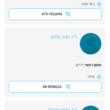
באר שבע
073-7022041
ד"ר חגית פלוסר
תחום ראשי:
ילדים
מיתר
08-9558222
ד"ר עמית פרנקל