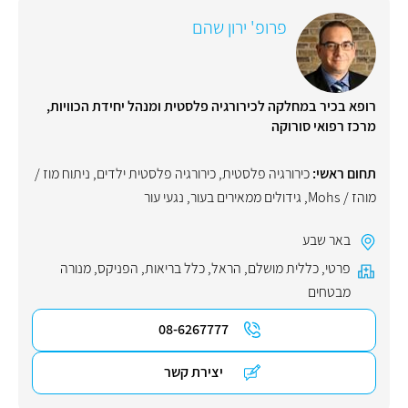
פרופ' ירון שהם
רופא בכיר במחלקה לכירורגיה פלסטית ומנהל יחידת הכוויות,
מרכז רפואי סורוקה
תחום ראשי:
כירורגיה פלסטית
,
כירורגיה פלסטית ילדים
,
ניתוח מוז /
מוהז / Mohs
,
גידולים ממאירים בעור
,
נגעי עור
באר שבע
פרטי
,
כללית מושלם
,
הראל
,
כלל בריאות
,
הפניקס
,
מנורה
מבטחים
08-6267777
יצירת קשר