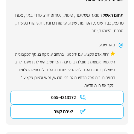
תחום ראשי:
רפואה משלימה
,
טיפול
,
נטורופתיה
,
פרחי באך
,
צמחי
מרפא
,
כבד שומני
,
הפרעות שינה
,
עייפות כרונית ותשישות נפשית
,
סכרת
,
השמנת יתר
באר שבע
"רות אדם מקצועי עם ידע מגוון בתחום עיסוקה בנוסף למקצועיות
היא מאד אמפתית, סובלנות, ונדיבה והכי חשוב היא לתת מענה לרוב
השאלות בתחום הטיפול ולהציע פתרונות. הטיפולים אצלה מלווים
בחוויה חיובית מכל הבחינות גם בפן הרגשי, נפשי וכמובן מקצועי"
לקריאת חוות הדעת
055-4313172
יצירת קשר