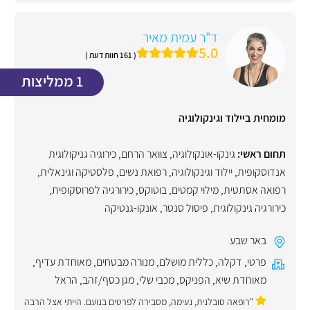
ד"ר עמית מאיר
5.0
( 161 חוות דעת )
1 ממליצות
מומחית ביילוד וגינקולוגיה
תחום ראשי:
גינקו-אונקולוגיה
,
צוואר הרחם
,
כירוגיה גניקולוגית
אנדוסקופית
,
יילוד וגינקולוגיה, רפואת נשים
,
פלסטיקה וגינאלית
,
רפואה אסתטית
,
מילוי קמטים
,
בוטוקס
,
כירורגיה לפרוסקופית
,
כירורגיה גינקולוגית
,
פיסול סנטר
,
אונקו-גנטיקה
באר שבע
פרטי
,
דקלה
,
כללית מושלם
,
מנורה מבטחים
,
מאוחדת עדיף
,
מאוחדת שיא
,
הפניקס
,
מכבי שלי
,
מגן כסף/זהב
,
הראל
"רופאה סובלנית, נעימה, מסבירה לפרטים בנועם. הייתי אצל הרבה