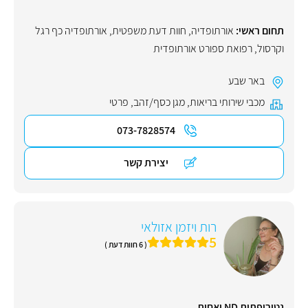
תחום ראשי:
אורתופדיה
,
חוות דעת משפטית
,
אורתופדיה כף רגל
וקרסול
,
רפואת ספורט אורתופדית
באר שבע
מכבי שירותי בריאות
,
מגן כסף/זהב
,
פרטי
073-7828574
יצירת קשר
רות ויזמן אזולאי
5
( 6 חוות דעת )
נטורופתית ND ואחות