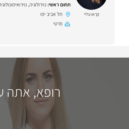
תחום ראשי:
נוירולוגיה
,
נוירואימונולוגיה
תל אביב יפו
קראו עליי
פרטי
רופא, אתה ע