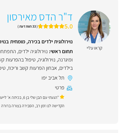
ד"ר הדס מאירסון
5.0
( 33 חוות דעת )
נוירולוגית ילדים בכירה, מומחית בנויר
קראו עליי
תחום ראשי:
נוירולוגיה ילדים
,
התפתחות
ומיגרנה
,
נוירולוגיה
,
טיפול בהפרעות קשב
בילדים
,
אבחון הפרעות קשב וריכוז
,
טיפ
תל אביב יפו
פרטי
"הגעתי עם הבן שלי 
הקדישה לנו זמן רב, הסבירה בצורה ברורה 