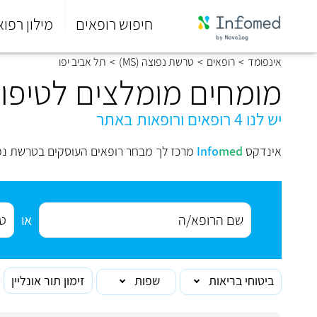
חיפוש רופאים
מילון רפוא
סוף
אינפומד
>
רופאים
>
טרשת נפוצה (MS)
>
תל אביב יפו
התפריט
הראשי.
מומחים מומלצים לטיפול
יש לנו 4 רופאים ורופאות באתר
אינדקס
med
Info
מרכז לך מבחר רופאים העוסקים בטרשת נפוצה (MS) בתל אביב יפו 
או
ביטוחי בריאות
שפות
זימון תור אונליין