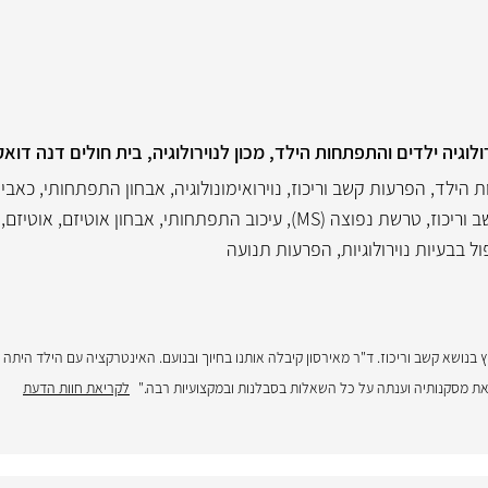
ולוגיה ילדים והתפתחות הילד, מכון לנוירולוגיה, בית חולים דנה דואק
 הילד
,
הפרעות קשב וריכוז
,
נוירואימונולוגיה
,
אבחון התפתחותי
,
כאבי 
 וריכוז
,
טרשת נפוצה (MS)
,
עיכוב התפתחותי
,
אבחון אוטיזם
,
אוטיזם
,
ול בבעיות נוירולוגיות
,
הפרעות תנועה
בן 6, בכיתה א' לייעוץ בנושא קשב וריכוז. ד"ר מאירסון קיבלה אותנו בחיוך ובנועם. האינטרקציה עם הילד הי
את מסקנותיה וענתה על כל השאלות בסבלנות ובמקצועיות רבה."
לקריאת חוות הדעת