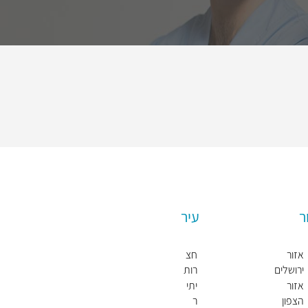
ר
עיר
אזור
חצ
ירושלים
רות
חול
אזור
יתי
דה
הצפון
ר