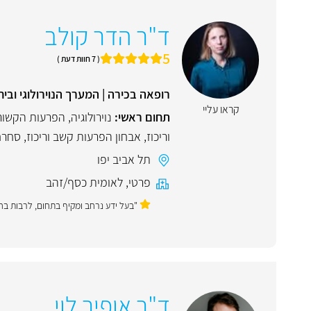
ד"ר הדר קולב
5
( 7 חוות דעת )
רופאה בכירה | המערך הנוירולוגי וביח
קראו עליי
תחום ראשי:
נוירולוגיה
,
הפרעות הקשור
וריכוז
,
אבחון הפרעות קשב וריכוז
,
סחרח
תל אביב יפו
פרטי
,
לאומית כסף/זהב
"בעל ידע נרחב ומקיף בתחום, לרבות בחי
ד"ר אופיר לוי