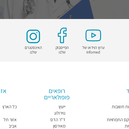
ערוץ הוידאו של
הפייסבוק
האינסטגרם
Infomed
שלנו
שלנו
ד
רופאים
אזו
פופולאריים
ת תשובות
ייעוץ
כל הארץ
נוירולוג
בשיחת
קס התמחויות
ד"ר הדס
אזור תל
וידאו
ות
מאירסון
אביב