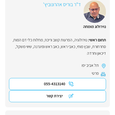
ד"ר בוריס אהרונוביץ'
נוירולוג מומחה
תחום ראשי:
נוירולוגיה
,
הפרעות קשב וריכוז
,
מחלות כלי דם המוח
,
סחרחורת
,
שבץ מוחי
,
כאבי ראש
,
כאב ראש ומיגרנה
,
שיווי משקל
,
דיכאון וחרדה
תל אביב יפו
פרטי
055-4313140
יצירת קשר