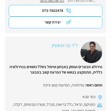
....תודה רבה מכל הלב"
לקריאת חוות הדעת
073-7602478
יצירת קשר
ד"ר גבי וינשטיין
נוירולוג מבוגרים ועוסק באבחון וטיפול בשלל נושאים בנוירולוגיה
כללית, מתמקצע בנושא של הפרעת קשב במבוגר
תחום ראשי:
נוירולוגיה
,
הפרעות קשב וריכוז
כפר סבא
הפניקס
,
הראל
,
כלל בריאות
,
מגדל
,
מנורה מבטחים
,
דקלה
,
לאומית כסף/זהב
,
פרטי