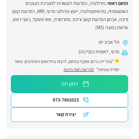
תחום ראשי:
נוירולוגיה
,
הפרעות הקשורות למערכת העצבים
האוטונומית
,
נוירואימונולוגיה
,
ייעוץ נוירולוגי פרטי
,
MRI
,
הפרעות קשב
וריכוז
,
אבחון הפרעות קשב וריכוז
,
סחרחורת
,
שיווי משקל
,
כאבי ראש
,
טרשת נפוצה (MS)
תל אביב יפו
פרטי
,
לאומית כסף/זהב
"בעל ידע נרחב ומקיף בתחום, לרבות בחידושים האחרונים. מאוד
יסודית ונעימה"
לקריאת חוות הדעת
זימון תור
073-7601023
יצירת קשר