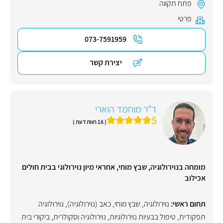
פתח תקווה
פרטי
073-7591959
יצירת קשר
ד"ר מוחמד הוארי
5
( 16 חוות דעת )
מומחה בנוירולוגיה, שבץ מוחי, אחראי מיון נוירולוגי בבית חולים
אכילוב
תחום ראשי:
נוירולוגיה
,
שבץ מוחי
,
כאב (נוירולוגיה)
,
נוירולוגיה
תפקודית
,
טיפול בבעיות נוירולוגיות
,
נוירולוגיה וסקולרית
,
ביקורי בית