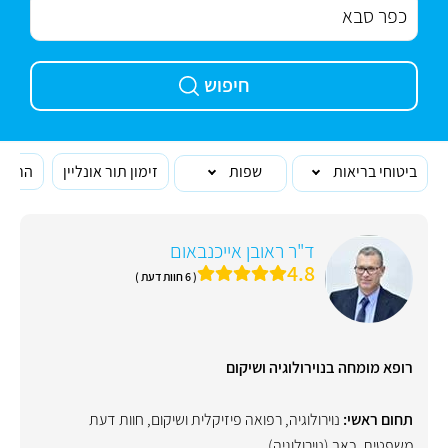
חיפוש
ביטוחי בריאות
שפות
זימון תור אונליין
הרופא
ד"ר ראובן אייכנבאום
4.8
( 6 חוות דעת )
רופא מומחה בנוירולוגיה ושיקום
תחום ראשי:
נוירולוגיה
,
רפואה פיזיקלית ושיקום
,
חוות דעת
משפטית
,
כאב (נוירולוגיה)