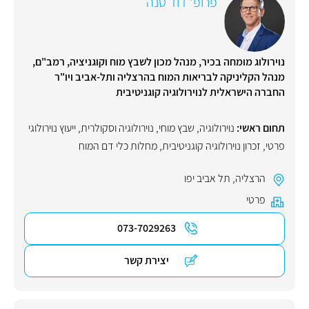
פרופ' דוד טנה
נוירולוג מומחה בכיר, מנהל מכון לשבץ מוח וקוגניציה, רמב"ם,
מנהל הקליניקה לבריאות המוח בהרצליה ותל-אביב ויו"ר
החברה הישראלית לנוירולוגיה קוגניטיבית
תחום ראשי:
נוירולוגיה
,
שבץ מוחי
,
נוירולוגיה וסקולרית
,
ייעוץ נוירולוגי
פרטי
,
זכרון נוירולוגיה קוגניטיבית
,
מחלות כלי דם המוח
הרצליה
,
תל אביב יפו
פרטי
073-7029263
יצירת קשר