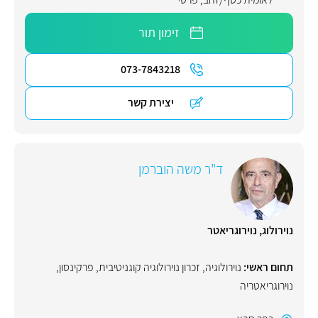
זימון תור
073-7843218
יצירת קשר
ד"ר משה הוברמן
נוירולוג, נוירוגריאטר
תחום ראשי:
נוירולוגיה
,
זכרון נוירולוגיה קוגניטיבית
,
פרקינסון
,
נוירוגריאטריה