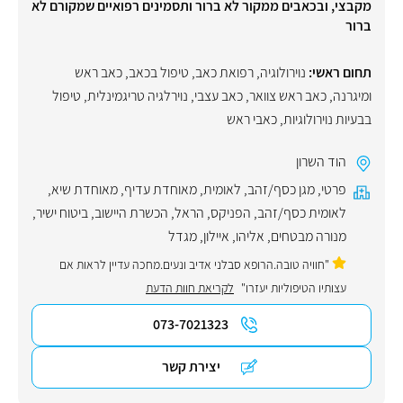
מקבצי, ובכאבים ממקור לא ברור ותסמינים רפואיים שמקורם לא
ברור
תחום ראשי:
נוירולוגיה
,
רפואת כאב
,
טיפול בכאב
,
כאב ראש
ומיגרנה
,
כאב ראש צוואר
,
כאב עצבי
,
נוירלגיה טריגמינלית
,
טיפול
בבעיות נוירולוגיות
,
כאבי ראש
הוד השרון
פרטי
,
מגן כסף/זהב
,
לאומית
,
מאוחדת עדיף
,
מאוחדת שיא
,
לאומית כסף/זהב
,
הפניקס
,
הראל
,
הכשרת היישוב
,
ביטוח ישיר
,
מנורה מבטחים
,
אליהו
,
איילון
,
מגדל
"חוויה טובה.הרופא סבלני אדיב ונעים.מחכה עדיין לראות אם
עצותיו הטיפוליות יעזרו"
לקריאת חוות הדעת
073-7021323
יצירת קשר