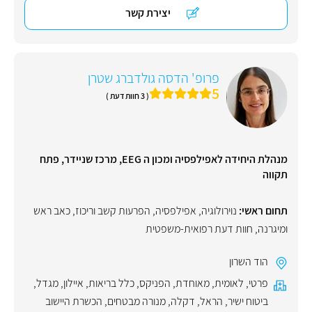
יצירת קשר
פרופ' הדסה גולדברג שטרן
5
( 3 חוות דעת )
מנהלת היחידה לאפילפסיה ומכון ה EEG, מרכז שניידר, פתח
תקווה
תחום ראשי:
נוירולוגיה
,
אפילפסיה
,
הפרעות קשב וריכוז
,
כאב ראש
ומיגרנה
,
חוות דעת רפואית-משפטית
הוד השרון
פרטי
,
לאומית
,
מאוחדת
,
הפניקס
,
כלל בריאות
,
איילון
,
מגדל
,
ביטוח ישיר
,
הראל
,
דקלה
,
מנורה מבטחים
,
הכשרת היישוב