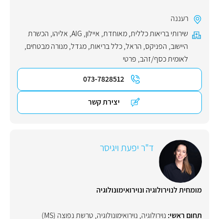
רעננה
שירותי בריאות כללית
,
מאוחדת
,
איילון
,
AIG
,
אליהו
,
הכשרת
היישוב
,
הפניקס
,
הראל
,
כלל בריאות
,
מגדל
,
מנורה מבטחים
,
לאומית כסף/זהב
,
פרטי
073-7828512
יצירת קשר
ד"ר יפעת ויגיסר
מומחית לנוירולוגיה ונוירואימונולוגיה
תחום ראשי:
נוירולוגיה
,
נוירואימונולוגיה
,
טרשת נפוצה (MS)