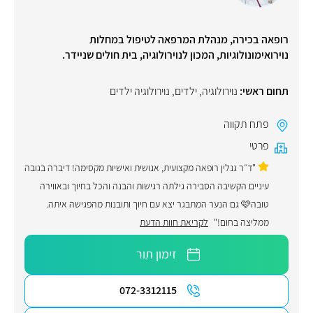
רופאה בכירה, מנהלת המרפאה לטיפול במחלות
נוירואימונולוגיות, המכון לנוירולוגיה, בית חולים שניידר.
תחום ראשי:
נוירולוגיה
,
ילדים
,
נוירולוגיה ילדים
פתח תקווה
פרטי
"ד״ר גנלין רופאה מקצועית, אנושית ואישיות מקסימה! דיברה בגובה
עיניים הקשיבה הסבירה גילתה רגישות והבנה והכל בחיוך ובאווירה
טובה🩷 גם הנער המתבגר יצא עם חיוך ותובנות מהפגישה איתה.
ממליצה בחום!"
לקריאת חוות הדעת
זימון תור
072-3312115