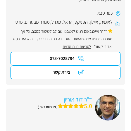
כפר סבא
לאומית
,
איילון
,
הפניקס
,
הראל
,
מגדל
,
מנורה מבטחים
,
פרטי
"ד"ר אייכנבאום רגיש למצבנו. שם לב לשיפור במצב, על אף
שעברה כמעט שנה מהפעם האחרונה בה היינו בביקור. הוא היה רגיש
ואדיב וקשוב"
לקריאת חוות הדעת
073-7028794
יצירת קשר
ד"ר דוד אוריון
5.0
( 19 חוות דעת )