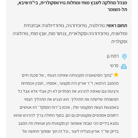
מנהל מחלקה לשבץ מוחי ומחלות נוירווסקולרית, בי"ח שיבא,
תל-השומר
תחום ראשי:
נוירולוגיה
,
נוירוכירורגיה
,
נוירורדיולוגיה אבחנתית
ופולשנית
,
נוירוכירורגיה וסקולארית
,
צנתור מוח
,
שבץ מוחי
,
נוירולוגיה
וסקולרית
רמת גן
פרטי
"בתוך הסיטואציה המבעיתה שאיתה הגעתי , של סכנת חיים
מהמצב הרפואי, ד״ר אוריון היה מקצועי , אמפתי , הפגין אכפתיות
ורצינות וגם שאיפה להרגיע את הפחדים לא רק אצלי אלא אצל כל
המשפחה שליוותה את התהליך. הוא הנגיש את התהליך הצפוי
באמצעות הצוות המקצועי שלו , שכמו ב״רוח המפקד״ היו אנושיים
רחומים אמפטיים ומקצועיים גם הם. בסוף החולה צריך להרגיש שהוא
נמצא בידיים הכי טובות שאפשר הן מקצועית והן אנושית וזה המצב
בדיוק שד״ר אוריון מצליח ליצור , וכל זה תוך שמתוך תחושה של