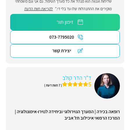
שליחות וענווה הוא מנהל את כל מערך הטיפול. גם אני וגם משפחתי
מוקירים את ההתנהלות שלו עד בלי די."
לקריאת חוות הדעת
זימון תור
073-7795020
יצירת קשר
ד"ר הדר קולב
5
( 7 חוות דעת )
רופאה בכירה | המערך הנוירולוגי וביחידה לנוירו-אימונולוגיה |
המרכז הרפואי איכילוב תל אביב