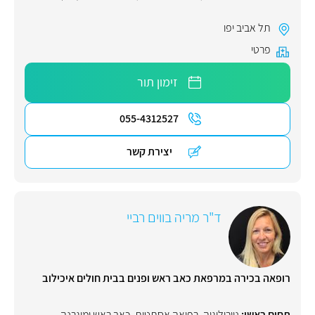
תל אביב יפו
פרטי
זימון תור
055-4312527
יצירת קשר
ד"ר מריה בווים רביי
רופאה בכירה במרפאת כאב ראש ופנים בבית חולים איכילוב
תחום ראשי:
נוירולוגיה
,
רפואה אסתטית
,
כאב ראש ומיגרנה