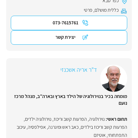
כפר סבא
כללית מושלם
,
פרטי
073-7615761
יצירת קשר
ד"ר אריה אשכנזי
מומחה בכיר בנוירולוגיה של הילד בארץ ובארה"ב, מנהל מרכז
נועם
תחום ראשי:
נוירולוגיה
,
הפרעות קשב וריכוז
,
נוירולוגיה ילדים
,
הפרעות קשב וריכוז בילדים
,
כאב ראש ומיגרנה
,
אפילפסיה
,
עיכוב
התפתחותי
,
אוטיזם