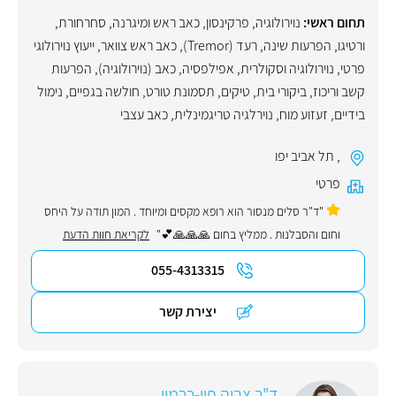
תחום ראשי:
נוירולוגיה
,
פרקינסון
,
כאב ראש ומיגרנה
,
סחרחורת
,
ורטיגו
,
הפרעות שינה
,
רעד (Tremor)
,
כאב ראש צוואר
,
ייעוץ נוירולוגי
פרטי
,
נוירולוגיה וסקולרית
,
אפילפסיה
,
כאב (נוירולוגיה)
,
הפרעות
קשב וריכוז
,
ביקורי בית
,
טיקים
,
תסמונת טורט
,
חולשה בגפיים
,
נימול
בידיים
,
זעזוע מוח
,
נוירלגיה טריגמינלית
,
כאב עצבי
,
תל אביב יפו
פרטי
"ד"ר סּלים מנסור הוא רופא מקסים ומיוחד . המון תודה על היחס
וחום והסבלנות . ממליץ בחום 🙏🙏🙏💕"
לקריאת חוות הדעת
055-4313315
יצירת קשר
ד"ר צביה פיי-כרמון