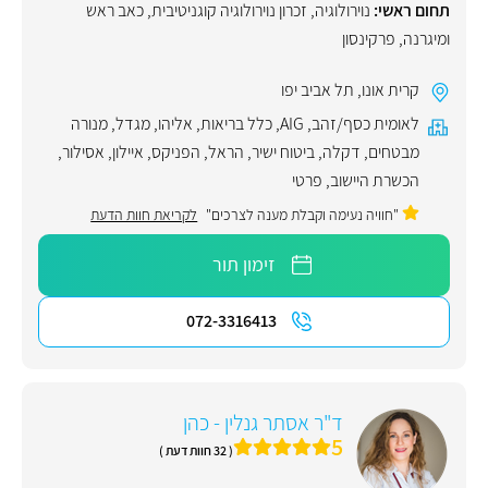
תחום ראשי:
נוירולוגיה
,
זכרון נוירולוגיה קוגניטיבית
,
כאב ראש
ומיגרנה
,
פרקינסון
קרית אונו
,
תל אביב יפו
לאומית כסף/זהב
,
AIG
,
כלל בריאות
,
אליהו
,
מגדל
,
מנורה
מבטחים
,
דקלה
,
ביטוח ישיר
,
הראל
,
הפניקס
,
איילון
,
אסילור
,
הכשרת היישוב
,
פרטי
"חוויה נעימה וקבלת מענה לצרכים"
לקריאת חוות הדעת
זימון תור
072-3316413
ד"ר אסתר גנלין - כהן
5
( 32 חוות דעת )