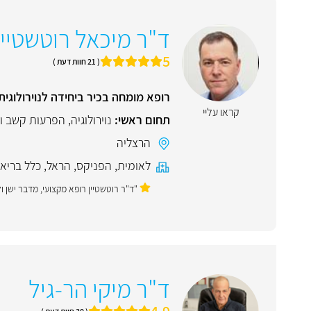
ד"ר מיכאל רוטשטיין
5
( 21 חוות דעת )
רופא מומחה בכיר ביחידה לנוירולוגי
קראו עליי
תחום ראשי:
נוירולוגיה
,
הפרעות קשב ור
הרצליה
לאומית
,
הפניקס
,
הראל
,
כלל בריא
"ד"ר רוטשטיין רופא מקצועי, מדבר ישן ו
ד"ר מיקי הר-גיל
4.9