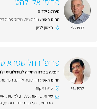
פרופ' אלי להט
נוירולוג ילדים
תחום ראשי:
נוירולוגיה
,
נוירולוגיה ילדים
ראשון לציון
קראו עליי
פרופ' רחל שטראוס
רופאה בכירה היחידה לנוירולוגיית יל
תחום ראשי:
נוירולוגיה ילדים
,
הפרעות ק
פתח תקווה
קראו עליי
שירותי בריאות כללית
,
לאומית
,
אייל
מבטחים
,
דקלה
,
מאוחדת עדיף
,
פ