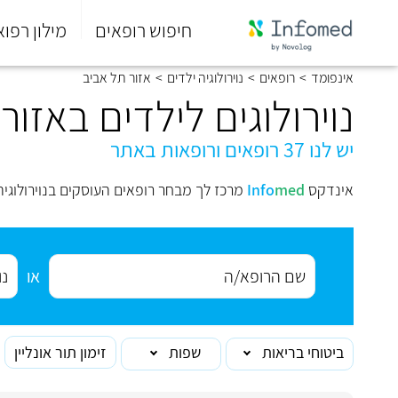
חיפוש רופאים
מילון רפוא
סוף
אינפומד
>
רופאים
>
נוירולוגיה ילדים
>
אזור תל אביב
התפריט
הראשי.
נוירולוגים לילדים באזור
יש לנו 37 רופאים ורופאות באתר
אינדקס
med
Info
מרכז לך מבחר רופאים העוסקים בנוירולוגיה
או
ביטוחי בריאות
שפות
זימון תור אונליין