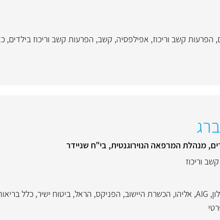
,
הפרעות קשב וריכוז
,
אפילפסיה
,
קשב
,
הפרעות קשב וריכוז בילדים
,
כא
ברג
דים, מנהלת המרפאה הנוירוגנטית, בי"ח שניידר
שב וריכוז
ון
,
AIG
,
אליהו
,
הכשרת היישוב
,
הפניקס
,
הראל
,
ביטוח ישיר
,
כלל בריאות
רטי