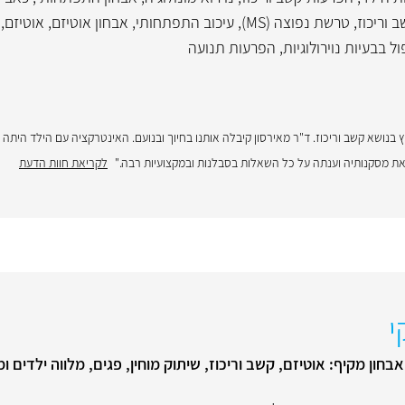
 וריכוז
,
טרשת נפוצה (MS)
,
עיכוב התפתחותי
,
אבחון אוטיזם
,
אוטיזם
,
ול בבעיות נוירולוגיות
,
הפרעות תנועה
בן 6, בכיתה א' לייעוץ בנושא קשב וריכוז. ד"ר מאירסון קיבלה אותנו בחיוך ובנועם. האינטרקציה עם הילד הי
את מסקנותיה וענתה על כל השאלות בסבלנות ובמקצועיות רבה."
לקריאת חוות הדעת
י
בחון מקיף: אוטיזם, קשב וריכוז, שיתוק מוחין, פגים, מלווה ילדים 