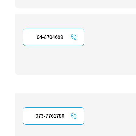
04-8704699
073-7761780