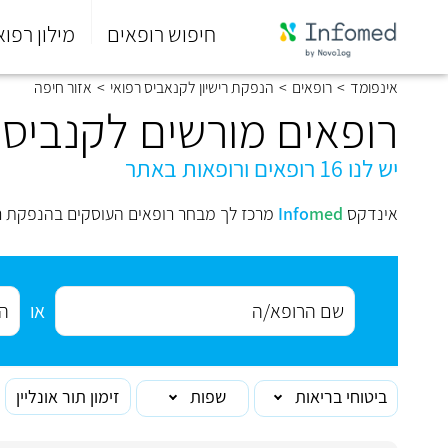
חיפוש רופאים
מילון רפוא
סוף
אינפומד
>
רופאים
>
הנפקת רישיון לקנאביס רפואי
>
אזור חיפה
התפריט
הראשי.
רופאים מורשים לקנביס 
יש לנו 16 רופאים ורופאות באתר
אינדקס
med
Info
מרכז לך מבחר רופאים העוסקים בהנפקת ריש
או
ביטוחי בריאות
שפות
זימון תור אונליין