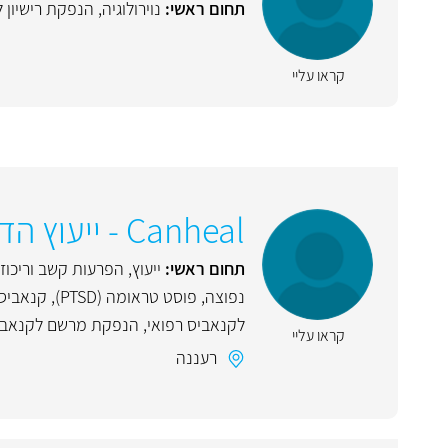
תחום ראשי:
נוירולוגיה
,
הנפקת רישיון 
קראו עליי
Canheal - ייעוץ הדרכה וליווי מטופלי קנאביס
תחום ראשי:
ייעוץ
,
הפרעות קשב וריכוז
נפוצה
,
פוסט טראומה (PTSD)
,
קנאביס
לקנאביס רפואי
,
הנפקת מרשם לקנאביס
קראו עליי
רעננה