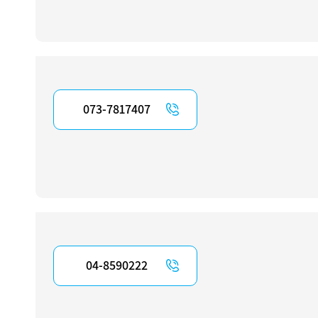
073-7817407
04-8590222