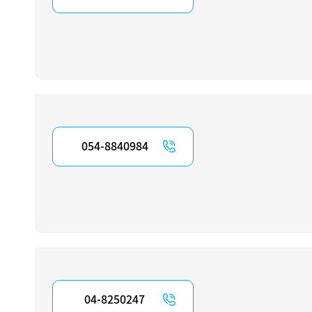
054-8840984
04-8250247