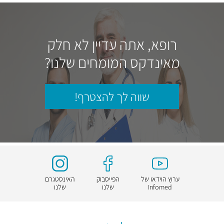
רופא, אתה עדיין לא חלק
מאינדקס המומחים שלנו?
שווה לך להצטרף!
ערוץ הוידאו של
הפייסבוק
האינסטגרם
Infomed
שלנו
שלנו