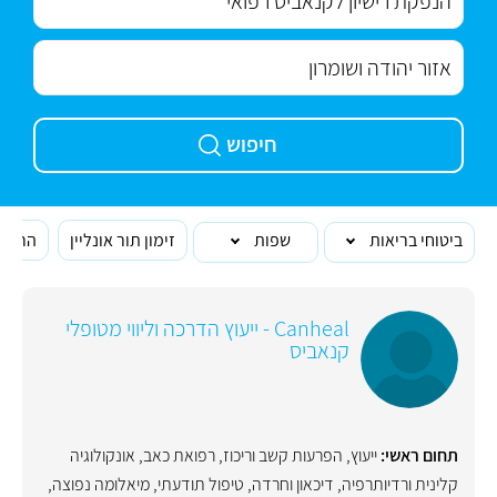
חיפוש
ביטוחי בריאות
שפות
זימון תור אונליין
הרופא
Canheal - ייעוץ הדרכה וליווי מטופלי
קנאביס
תחום ראשי:
ייעוץ
,
הפרעות קשב וריכוז
,
רפואת כאב
,
אונקולוגיה
קלינית ורדיותרפיה
,
דיכאון וחרדה
,
טיפול תודעתי
,
מיאלומה נפוצה
,