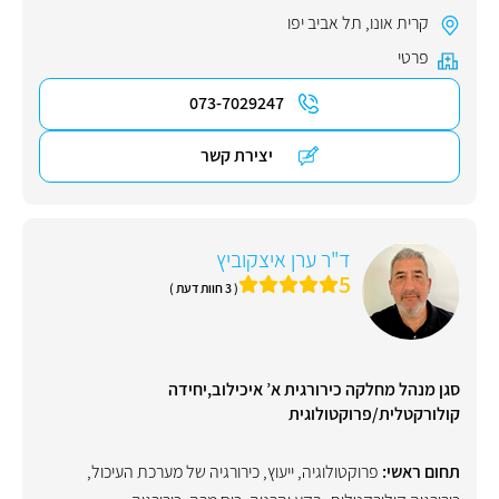
קרית אונו
,
תל אביב יפו
פרטי
073-7029247
יצירת קשר
ד"ר ערן איצקוביץ
5
( 3 חוות דעת )
סגן מנהל מחלקה כירורגית א’ איכילוב,יחידה
קולורקטלית/פרוקטולוגית
תחום ראשי:
פרוקטולוגיה
,
ייעוץ
,
כירורגיה של מערכת העיכול
,