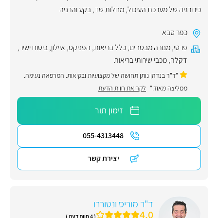
כירורגיה של מערכת העיכול
,
מחלות שד
,
בקע והרניה
כפר סבא
פרטי
,
מנורה מבטחים
,
כלל בריאות
,
הפניקס
,
איילון
,
ביטוח ישיר
,
דקלה
,
מכבי שירותי בריאות
"ד"ר בנדהן נותן תחושה של מקצועיות ובקיאות. המרפאה נעימה.
ממליצה מאוד."
לקריאת חוות הדעת
זימון תור
055-4313448
יצירת קשר
ד"ר מוריס ונטוררו
4.0
( 4 חוות דעת )