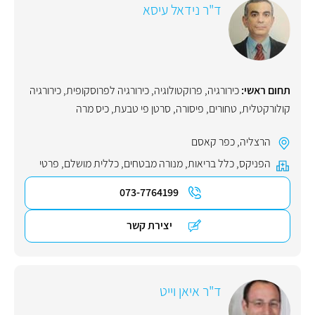
ד"ר נידאל עיסא
תחום ראשי:
כירורגיה
,
פרוקטולוגיה
,
כירורגיה לפרוסקופית
,
כירורגיה
קולורקטלית
,
טחורים
,
פיסורה
,
סרטן פי טבעת
,
כיס מרה
הרצליה
,
כפר קאסם
הפניקס
,
כלל בריאות
,
מנורה מבטחים
,
כללית מושלם
,
פרטי
073-7764199
יצירת קשר
ד"ר איאן וייט