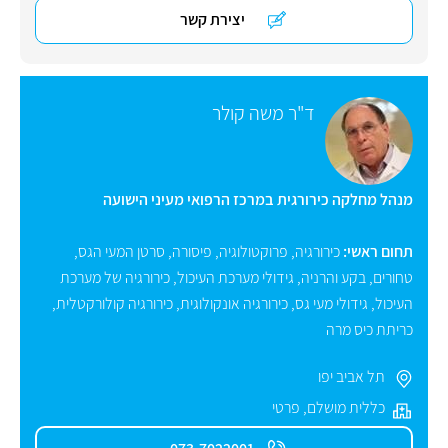
יצירת קשר
ד"ר משה קולר
מנהל מחלקה כירורגית במרכז הרפואי מעיני הישועה
תחום ראשי:
כירורגיה
,
פרוקטולוגיה
,
פיסורה
,
סרטן המעי הגס
,
טחורים
,
בקע והרניה
,
גידולי מערכת העיכול
,
כירורגיה של מערכת
העיכול
,
גידולי מעי גס
,
כירורגיה אונקולוגית
,
כירורגיה קולורקטלית
,
כריתת כיס מרה
תל אביב יפו
כללית מושלם
,
פרטי