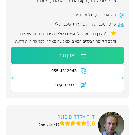
כירורגיה קולורקטלית
,
בקע והרניה
,
כיס מרה
,
כירורגיה
תל אביב יפו
,
תל אביב יפו
פרטי
,
מכבי שירותי בריאות
,
מכבי שלי
"ד״ר ערן התייחס לכל הטענות שלי ברצינות רבה, הרגיע אותי
והסביר לי מה הצעדים הבאים. ממליצה מאוד"
לקריאת חוות הדעת
זימון תור
055-4312943
יצירת קשר
ד"ר אלדד פובזנר
5.0
( 41 חוות דעת )