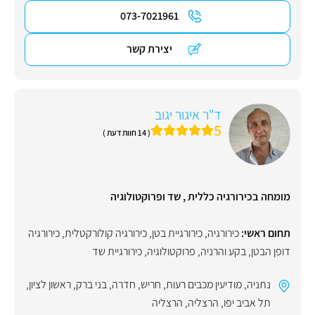
073-7021961
יצירת קשר
ד"ר איגור יגוב
5
( 14 חוות דעת )
מומחה בכירורגיה כללית , שד ופרוקטולוגיה
תחום ראשי:
כירורגיה
,
כירורגיית בטן
,
כירורגיה קולורקטלית
,
כירורגיה
דופן הבטן
,
בקע והרניה
,
פרוקטולוגיה
,
כירורגיית שד
נתניה
,
מודיעין מכבים רעות
,
חריש
,
חדרה
,
בני ברק
,
ראשון לציון
,
תל אביב יפו
,
הרצליה
,
הרצליה