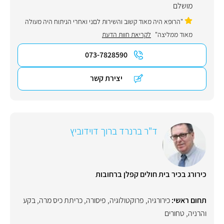
מושלם
"הרופא היה מאוד קשוב והשירות לםני ואחרי הניתוח היה מעולה
מאוד ממליצה"
לקריאת חוות הדעת
073-7828590
יצירת קשר
ד"ר ברנרד ברוך דוידוביץ
כירורג בכיר בית חולים קפלן ברחובות
תחום ראשי:
כירורגיה
,
פרוקטולוגיה
,
פיסורה
,
כריתת כיס מרה
,
בקע
והרניה
,
טחורים