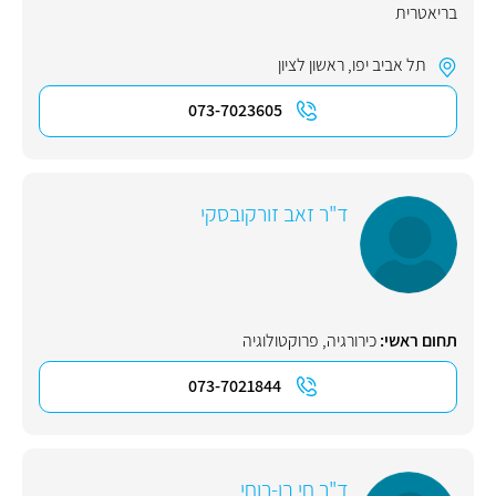
בריאטרית
תל אביב יפו
,
ראשון לציון
073-7023605
ד"ר זאב זורקובסקי
תחום ראשי:
כירורגיה
,
פרוקטולוגיה
073-7021844
ד"ר חי בן-רוחי