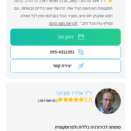
"ד"ר איגור מדהים – קשוב, סבלני ואנושי לאורך כל הדרך. ברמה
המקצועית הוא פשוט הציל אותי. הרגשתי שאני בידיים הבטוחות , עם
רופא שמעניק יחס אישי, מסביר הכול בסבלנות וזמין לכל שאלה.
ממליץ עליו מכל הלב."
לקריאת חוות הדעת
זימון תור
055-4312351
יצירת קשר
ד"ר אלדד פובזנר
5.0
( 41 חוות דעת )
מומחה לכירורגיה כללית ולפרוסקופית