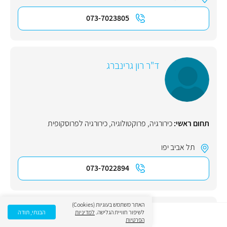
073-7023805
ד"ר רון גרינברג
תחום ראשי:
כירורגיה
,
פרוקטולוגיה
,
כירורגיה לפרוסקופית
תל אביב יפו
073-7022894
האתר משתמש בעוגיות (Cookies)
לשיפור חוויית הגלישה.
למדיניות
הבנתי, תודה
פרופ' שלמה קייזר
הפרטיות