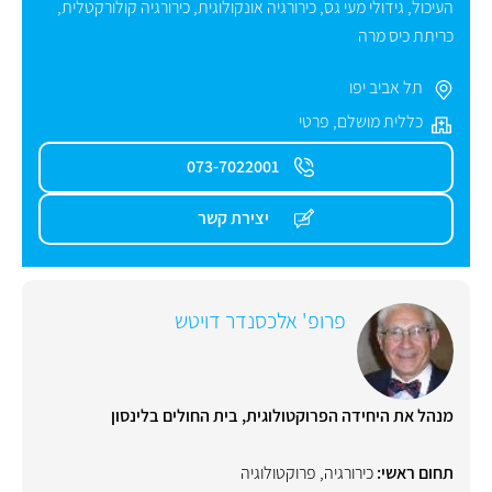
העיכול
,
גידולי מעי גס
,
כירורגיה אונקולוגית
,
כירורגיה קולורקטלית
,
כריתת כיס מרה
תל אביב יפו
כללית מושלם
,
פרטי
073-7022001
יצירת קשר
פרופ' אלכסנדר דויטש
מנהל את היחידה הפרוקטולוגית, בית החולים בלינסון
תחום ראשי:
כירורגיה
,
פרוקטולוגיה