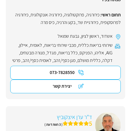
תחום ראשי:
כירורגיה
,
פרוקטולוגיה
,
כירורגיה אונקולוגית
,
כירורגיה
לפרוסקופית
,
כירורגיית שד
,
בקע והרניה
,
כיס מרה
אשדוד
,
ראשון לציון
,
גבעת שמואל
שירותי בריאות כללית
,
מכבי שירותי בריאות
,
לאומית
,
איילון
,
AIG
,
אליהו
,
הפניקס
,
כלל בריאות
,
מגדל
,
מנורה מבטחים
,
דקלה
,
כללית מושלם
,
מגן כסף/זהב
,
לאומית כסף/זהב
,
פרטי
073-7828550
יצירת קשר
ד"ר ערן איצקוביץ
5
( 3 חוות דעת )