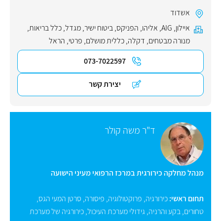
אשדוד
איילון
,
AIG
,
אליהו
,
הפניקס
,
ביטוח ישיר
,
מגדל
,
כלל בריאות
,
מנורה מבטחים
,
דקלה
,
כללית מושלם
,
פרטי
,
הראל
073-7022597
יצירת קשר
ד"ר משה קולר
מנהל מחלקה כירורגית במרכז הרפואי מעיני הישועה
תחום ראשי:
כירורגיה
,
פרוקטולוגיה
,
פיסורה
,
סרטן המעי הגס
,
טחורים
,
בקע והרניה
,
גידולי מערכת העיכול
,
כירורגיה של מערכת