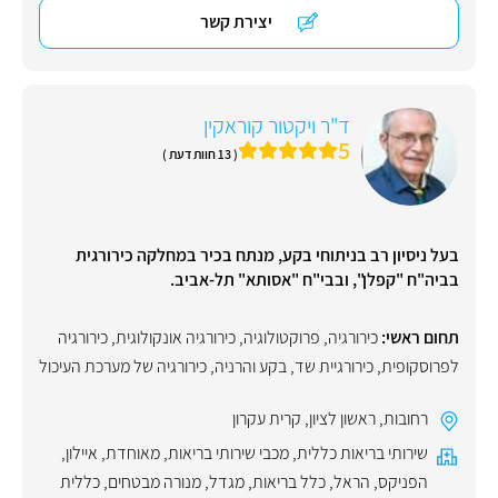
יצירת קשר
ד"ר ויקטור קוראקין
5
( 13 חוות דעת )
בעל ניסיון רב בניתוחי בקע, מנתח בכיר במחלקה כירורגית
בביה"ח "קפלן", ובבי"ח "אסותא" תל-אביב.
תחום ראשי:
כירורגיה
,
פרוקטולוגיה
,
כירורגיה אונקולוגית
,
כירורגיה
לפרוסקופית
,
כירורגיית שד
,
בקע והרניה
,
כירורגיה של מערכת העיכול
רחובות
,
ראשון לציון
,
קרית עקרון
שירותי בריאות כללית
,
מכבי שירותי בריאות
,
מאוחדת
,
איילון
,
הפניקס
,
הראל
,
כלל בריאות
,
מגדל
,
מנורה מבטחים
,
כללית