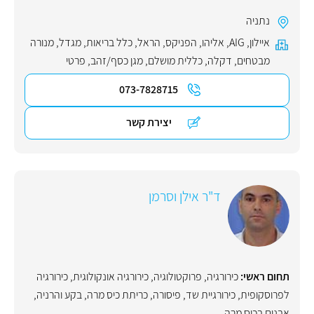
נתניה
איילון
,
AIG
,
אליהו
,
הפניקס
,
הראל
,
כלל בריאות
,
מגדל
,
מנורה
מבטחים
,
דקלה
,
כללית מושלם
,
מגן כסף/זהב
,
פרטי
073-7828715
יצירת קשר
ד"ר אילן וסרמן
תחום ראשי:
כירורגיה
,
פרוקטולוגיה
,
כירורגיה אונקולוגית
,
כירורגיה
לפרוסקופית
,
כירורגיית שד
,
פיסורה
,
כריתת כיס מרה
,
בקע והרניה
,
אבנים בכיס מרה