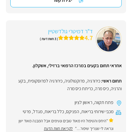
יצירת קשר
ד"ר דמיטרי גולדשטיין
4.7
( 3 חוות דעת )
אחראי תחום בקעים במרכז הרפואי ברזילי, אשקלון.
תחום ראשי:
כירורגיה
,
פרוקטולוגיה
,
כירורגיה לפרוסקופית
,
בקע
והרניה
,
כיס מרה
,
כריתת כיס מרה
פתח תקווה
,
ראשון לציון
מכבי שירותי בריאות
,
הפניקס
,
כלל בריאות
,
מגדל
,
פרטי
"היחס והטיפול היו מאוד טובים ונעימים אבל המבנה מאוד ישן
ונראה לי שצריך שיפור…"
לקריאת חוות הדעת