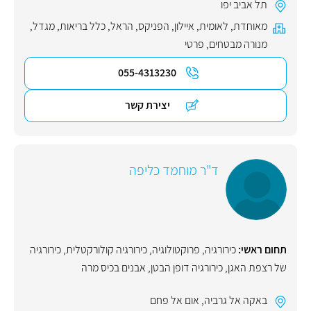
תל אביב יפו
מאוחדת
,
לאומית
,
איילון
,
הפניקס
,
הראל
,
כלל בריאות
,
מגדל
,
מנורה מבטחים
,
פרטי
055-4313230
יצירת קשר
ד"ר מוחמד כליפה
תחום ראשי:
כירורגיה
,
פרוקטולוגיה
,
כירורגיה קולורקטלית
,
כירורגיה
של רצפת האגן
,
כירורגיה דופן הבטן
,
אבנים בכיס מרה
באקה אל גרביה
,
אום אל פחם