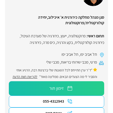
סגן מנהל מחלקה כירורגית א’ איכילוב,יחידה
קולורקטלית/פרוקטולוגית
תחום ראשי:
פרוקטולוגיה
,
ייעוץ
,
כירורגיה של מערכת העיכול
,
כירורגיה קולורקטלית
,
בקע והרניה
,
כיס מרה
,
כירורגיה
תל אביב יפו
,
תל אביב יפו
פרטי
,
מכבי שירותי בריאות
,
מכבי שלי
"ד״ר ערן התייחס לכל הטענות שלי ברצינות רבה, הרגיע אותי
והסביר לי מה הצעדים הבאים. ממליצה מאוד"
לקריאת חוות הדעת
זימון תור
055-4312943