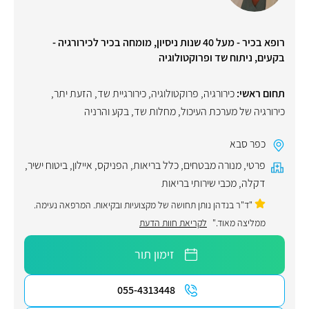
רופא בכיר - מעל 40 שנות ניסיון, מומחה בכיר לכירורגיה -
בקעים, ניתוח שד ופרוקטולוגיה
תחום ראשי:
כירורגיה
,
פרוקטולוגיה
,
כירורגיית שד
,
הזעת יתר
,
כירורגיה של מערכת העיכול
,
מחלות שד
,
בקע והרניה
כפר סבא
פרטי
,
מנורה מבטחים
,
כלל בריאות
,
הפניקס
,
איילון
,
ביטוח ישיר
,
דקלה
,
מכבי שירותי בריאות
"ד"ר בנדהן נותן תחושה של מקצועיות ובקיאות. המרפאה נעימה.
ממליצה מאוד."
לקריאת חוות הדעת
זימון תור
055-4313448