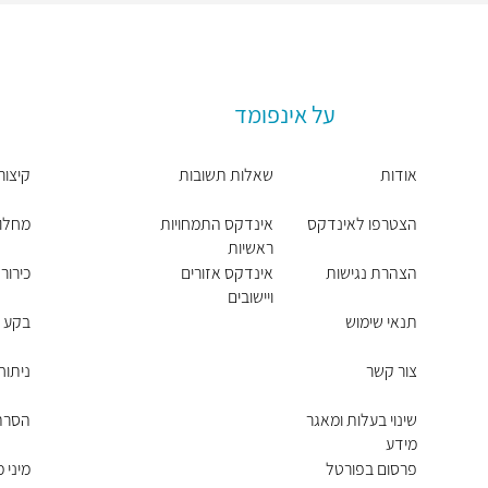
על אינפומד
אודות
שאלות תשובות
קיצור
הצטרפו לאינדקס
אינדקס התמחויות
מחלות
ראשיות
הצהרת נגישות
אינדקס אזורים
כירור
ויישובים
תנאי שימוש
בקע -
צור קשר
ניתוח
שינוי בעלות ומאגר
הסרת 
מידע
פרסום בפורטל
מיני 