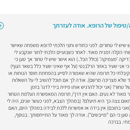
ד"ר שרון ד
/טיפול של הרופא. אודה לעזרתך
אנדוקרינולוג
5
 3 חודשים שאני מרגיש שיש לי טחורים. לפני כחודש וחצי הלכתי לרופא משפחה שאישר
 חשתי הקלה זמנית מאוד. לאחר כשבועיים הלכתי לתור שנקבע לי
"ד"ר שרון דמול רופאה ב
יקה 'מעמיקה' (כולל הכל..) הוא אישר שיש לי טחור אך טען כי
בצורה מקצועית, אדיבה ו
 כי אני שעיר באזור הרלבנטי (על אף שאיני שעיר כלל בשאר הגוף)
על כל שאלה. הלוואי וכול
מאד"
 קיבלתי כל תרופה שהיא שאמורה לסייע בהפחתת חוסר הנוחות או
ד שלא מצריכה מרשם). אודה לך אם תוכל להשיב לי על השאלות
 טחור? (אני יכול להרגיש אותו פיזית בידי לדגו' בזמן
קראו עליי
ר מאוד לא נעים. האם אין דרך/ תרופה המאפשרת העלמת הטחור
אום צצה כך היא תיעלם? (במהלך הצבא, לפני כעשר שנים, היה לי
ואני בתוכם) אין בידה או אפשרות ללכת לבידה במהלך היום, האם
טען כי הם "מייבשים"). אודה לך מאוד על התייחסותך. בנוסף,
תי. בברכה