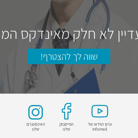
דיין לא חלק מאינדקס המו
שווה לך להצטרף!
ערוץ הוידאו של
הפייסבוק
האינסטגרם
Infomed
שלנו
שלנו