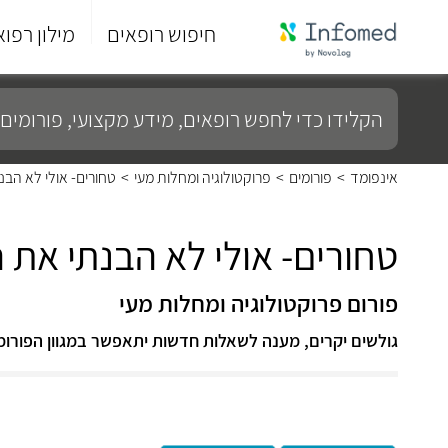
חיפוש רופאים
מילון רפוא
סוף
התפריט
הקלידו
הראשי.
כדי
לחפש
רופאים,
מידע
אינפומד
>
פורומים
>
פרוקטולוגיה ומחלות מעי
>
טחורים- אולי לא הב
מקצועי,
פורומים
ועוד...
טחורים- אולי לא הבנתי את
פורום פרוקטולוגיה ומחלות מעי
גולשים יקרים, מענה לשאלות חדשות יתאפשר במגוון הפורומ