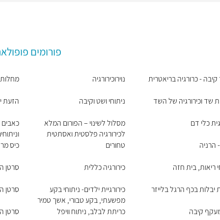
פורומים פופולאר
 קיבה - כרורגיה בריאטרית
נוירוכירורגיה
מחלות ר
 שד וכירורגיה של השד
ניתוחי ושט וקיבה
הזעת י
גית כלי דם
מסלול לשינוי – הפורום המלא
כאבים כ
לכירורגיה פלסטית ואסתטית
וניתוח
 הרניה
טחורים
כיס מר
י ריאות, בית חזה
כירורגיה כללית
סרטן ה
יבלות בכף הרגל בלייזר
כירורגיית ילדים- ניתוחי בקע
סרטן ה
מפשעתי, בקע טבורי, אשך טמיר
מעקף קיבה
כריתת לבלב, ניתוח וויפל
סרטן הע