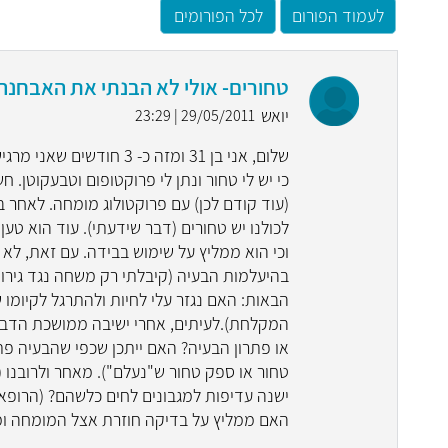
לעמוד הפורום
לכל הפורומים
טחורים- אולי לא הבנתי את האבחנה
יואש
29/05/2011 | 23:29
שלום, אני בן 31 ומזה כ-
כי יש לי טחור ונתן לי פרוקטופום וטבעקוטן.
(עוד קודם לכן) עם פרוקטולוג מומחה. לאחר בד
לכולנו יש טחורים (דבר שידעתי). עוד הוא טען
וכי הוא ממליץ על שימוש בבידה. עם זאת, לא
בהיעלמות הבעיה (קיבלתי רק משחה נגד גירו
הבאות: האם נגזר עלי לחיות ולהתרגל לקיומו של
המקלחת).לעיתים, אחרי ישיבה ממושכת הדב
או פתרון הבעיה? האם ייתכן שכפי שהבעיה פת
טחור או ספק טחור ש"נעלם"). מאחר ולרובנו (
ישנה עדיפות למגבונים לחים כלשהם? (הרופא 
האם ממליץ על בדיקה חוזרת אצל המומחה ומ