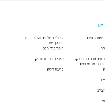
יים
יאות כרוניות
טיפולים ביולוגיים ואימונותרפיה
בסרטן ריאה
תר
טיפול בגלי הלם
רונים אחרי ניתוחי בקע
כאבים בכתף ובמרפק
ים בהרדמה מקומית
ה
פריצת דיסק
שד
לבלב
ין