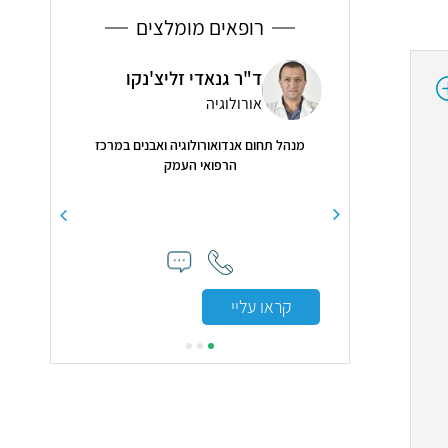
רופאים מומלצים
מול אליעז
ד"ר גנאדי זליצ'נקו
ראודה
יה ילדים
אורולוגיה
סחרחו
​מנהל תחום אנדואורולוגיה ואבנים במרכז
5.0
( 20 חוות דעת )
הרפואי העמק
חסד עליון. מסבירה
"ראודה מאדי מ
מסורה מאד . עונה
ורגש למטופל מסבי
ם יהיו ככה. ממליצה
תודה רבה על 
קראו עליי
קראו עליי