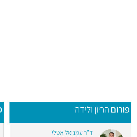
פורום
הריון ולידה
פ
ד"ר עמנואל אטלי