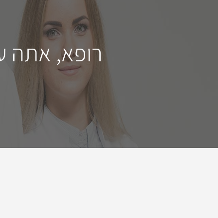
רופא, אתה ע