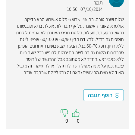
תמר
07/10/2014 | 10:56
שלום ושנה טובה. בת 45. שבוע 6 פלוס 3.שבוע הבא בדיקת
אולטרא סאונד ראשונה. על אף הבחילות אוכלת בריא וטוב.שותה
כראוי. ברקע תת פעילות בלוטת תריס.מאוזנת.לא אנמית לוקחת
תוספים גם ברזל. לחץ דם תקין 60/90 או 60/100 אופיני לי גם
ללא הריון.דופק60-70.כנל. הבעיה שבשבועים האחרונים הופיען
סחרחורות מלוות גם בחולשה.הם יכולות להופיע בכל שעה ביום.
ללא כאבי ראש.החדר לא מסתובב אבל ההרגשה של חוסר
יציבות כמן על אןניה אפילו רשה להתהלך או להתיישר. זה מגביל
מאוד לא נעים.מה עושים?האם זה נורמלי?לתשובתכם אודה
הוסף תגובה
0
0