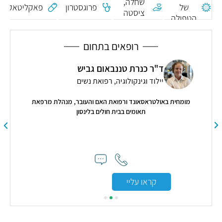
שחלה,
של
פרוגסטרון
פאקליטאקסל
ציסטה
הטפולה
שחלתית
רופאים בתחום
ד"ר כנרת טננבאום גביש
יילוד וגינקולוגיה, רפואת נשים
קת
מומחית באולטראסאונד ורפואת האם והעובר, מנהלת מרפאת
תאומים בבית חולים בלינסון
קראו עליי