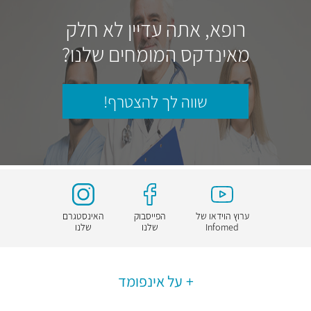
רופא, אתה עדיין לא חלק
מאינדקס המומחים שלנו?
שווה לך להצטרף!
ערוץ הוידאו של
הפייסבוק
האינסטגרם
Infomed
שלנו
שלנו
על אינפומד