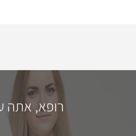
רופא, אתה ע