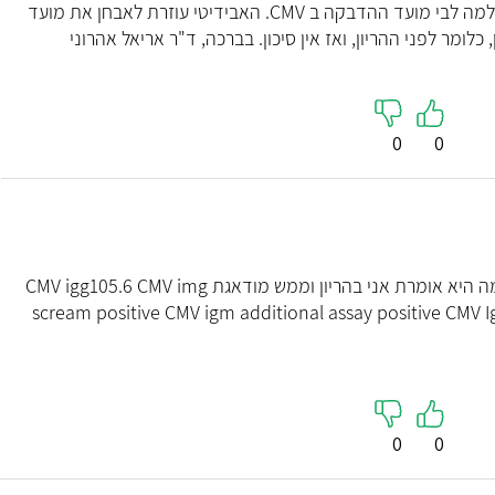
ווידאה כי הבנתי את התהליך. תודה לה"
כאשר IGM חיובי או גבולי כמו אצלך, קיימת דילמה לבי מועד ההדבקה ב CMV. האבידיטי עוזרת לאבחן את מועד
מר לפני ההריון, ואז אין סיכון. בברכה, ד"ר אריאל אהרוני
קראו עליי
קראו עליי
0
0
ערב טוב קיבלתי תשובה לcm v ורציתי לברר מה היא אומרת אני בהריון וממש מודאגת CMV igg105.6 CMV img
scream positive CMV igm additional assay positive CMV Ig
0
0