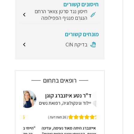
חיסונים קשורים
חיסון נגד סרטן צוואר הרחם
הנגרם מנגיף הפפילומה
מונחים קשורים
בדיקת CIN
רופאים בתחום
ד"ר
איזנברג קוגן
רעות מוקדס
סיט
קולוגיה, רפואת נשים
רפואה משלימה
יילו
5
( 26 חוות דעת )
( 26 חוות דעת )
4.9
 מאוד נעימה, עדינה
"הייתי בסדנת תינוקות עם רעות והיא היתה כל
"הרופאה הרגיע
שאני בידיים טובות"
כך מקצועית ונעימה, הסבירה לי איך לעזור