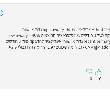
תשובה של בדיקת דם שבוע 9... IGG- חיובי 114.0 AU/ml אבידיטי - high avidity= 65% גדול או שווה
probably past infection .אינדיקציה להדבקה מעל 3 חודשים :אינטרפרטצית התוצאות low avidity = 40%
קטן או שווה recent primary infection high avidity= 65% גדול או שווה .אינדיקציה להדבקה מעל 3 חודשים
CMV IgM (Screen)- חיובי חלש CMV IgM additional assay - גבולי מה סיכונים לעובר??? מה זה הגבולי שיצא
0
0