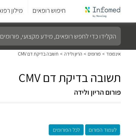
חיפוש רופאים
מילון רפוא
סוף
התפריט
הקלידו
הראשי.
כדי
לחפש
רופאים,
מידע
אינפומד
>
פורומים
>
הריון ולידה
>
תשובה בדיקת דם CMV
מקצועי,
פורומים
ועוד...
תשובה בדיקת דם CMV
פורום הריון ולידה
לעמוד הפורום
לכל הפורומים