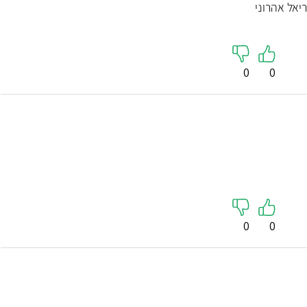
יאל אהרוני
0
0
ד"ר אריאלה
ד"ר נטע 
0
0
סיטון-יעקובסון
יילוד וגינ
יילוד וגינקולוגיה, רפואת נשים
5
4.9
( 65 חוות דעת )
"דר' אייזנברג היתה
"הרופאה הרגיעה. הסבירה על התהליך בנועם.
המקצועית. הרגשתי 